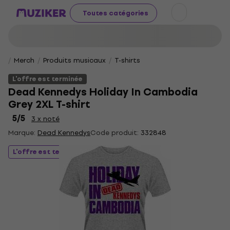
Toutes catégories
Merch
Produits musicaux
T-shirts
L'offre est terminée
Dead Kennedys Holiday In Cambodia
Grey 2XL T-shirt
5
/5
3 x noté
Marque:
Dead Kennedys
Code produit:
332848
L'offre est terminée