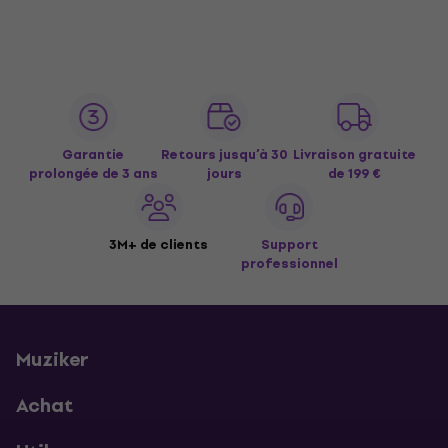
Garantie
Retours jusqu’à 30
Livraison gratuite
prolongée de 3 ans
jours
de 199 €
3M+ de clients
Support
professionnel
Muziker
Achat