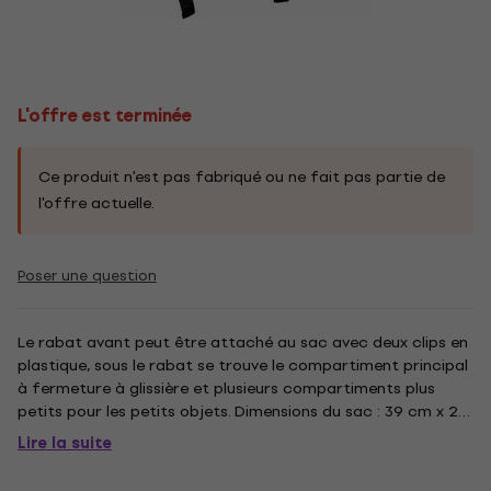
L'offre est terminée
Ce produit n'est pas fabriqué ou ne fait pas partie de
l'offre actuelle.
Poser une question
Le rabat avant peut être attaché au sac avec deux clips en
plastique, sous le rabat se trouve le compartiment principal
à fermeture à glissière et plusieurs compartiments plus
petits pour les petits objets. Dimensions du sac : 39 cm x 27
cm x 12 cm. Le sac a une bandoulière réglable de 85 à 140
Lire la suite
cm.