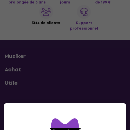
prolongée de 3 ans
jours
de 199 €
3M+ de clients
Support
professionnel
Muziker
Achat
Utile
Contacts
Contacte nous