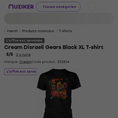
Toutes catégories
Merch
Produits musicaux
T-shirts
L'offre est terminée
Cream Disraeli Gears Black XL T-shirt
5
/5
2 x noté
Marque:
Cream
Code produit:
332814
L'offre est terminée