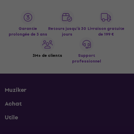
Garantie
Retours jusqu’à 30
Livraison gratuite
prolongée de 3 ans
jours
de 199 €
3M+ de clients
Support
professionnel
Muziker
Achat
Utile