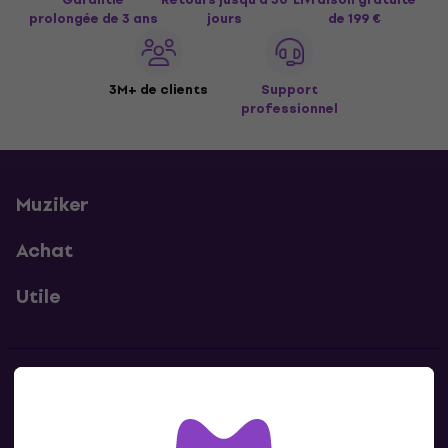
prolongée de 3 ans
jours
de 199 €
3M+ de clients
Support
professionnel
Muziker
Achat
Utile
Contacts
Contacte nous