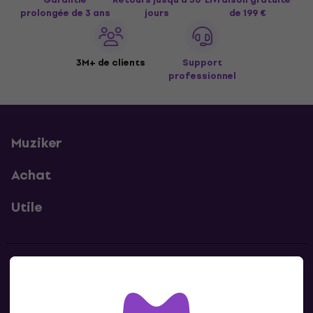
prolongée de 3 ans
jours
de 199 €
3M+ de clients
Support
professionnel
Muziker
Achat
Utile
Contacts
Contacte nous