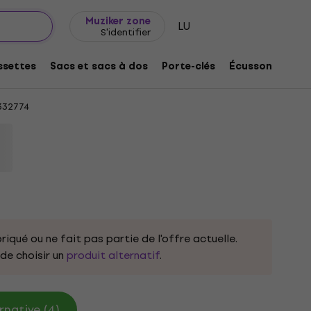
Idée de cadeau
FAQ
Muziker Blog
Muziker zone
LU
S'identifier
ss Black M T-shirt
settes
Sacs et sacs à dos
Porte-clés
Écussons/badg
32774
riqué ou ne fait pas partie de l'offre actuelle.
e choisir un
produit alternatif
.
rnative (4)