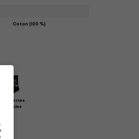
Coton (100 %)
haussettes
musicales
e
r
s