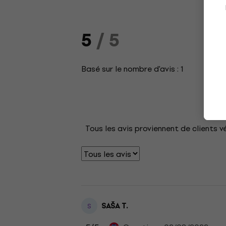
5
/ 5
Basé sur le nombre d'avis : 1
Tous les avis proviennent de clients v
SAŠA T.
S