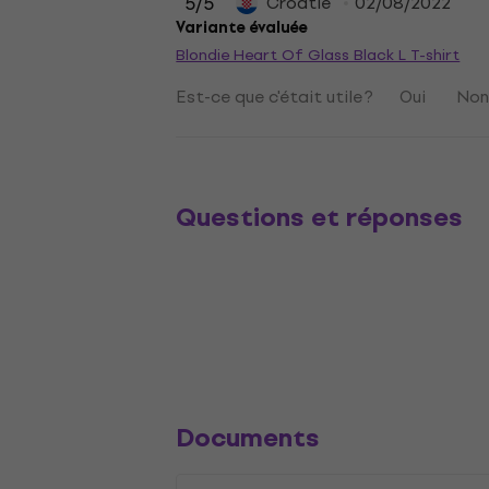
5
/5
Croatie
02/08/2022
Variante évaluée
Blondie Heart Of Glass Black L T-shirt
Est-ce que c'était utile ?
Oui
No
Questions et réponses
Documents