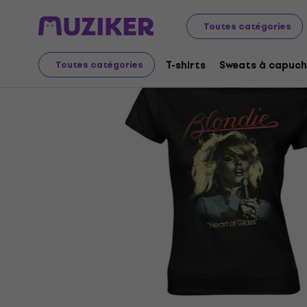
Merch
Produits musicaux
T-shirts
Toutes catégories
T-shirts
Sweats à capuch
Toutes catégories
L'offre est terminée