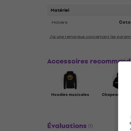
Matériel
Matière
Coto
J'ai une remarque concernant les param
Accessoires recommand
Hoodies musicales
Chapeaux mus
Évaluations
(1)