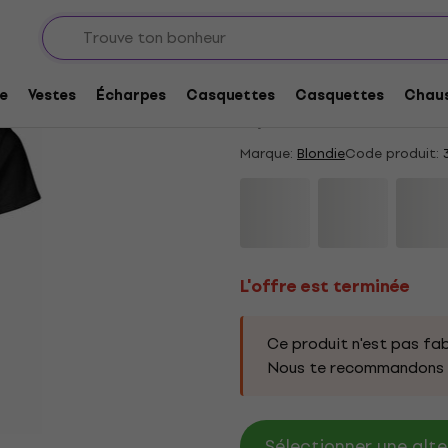
L'offre est terminée
Blondie Heart Of Gla
e
Vestes
Écharpes
Casquettes
Casquettes
Chaus
5
/5
1 x noté
Marque:
Blondie
Code produit:
3
L'offre est terminée
Ce produit n'est pas fab
Nous te recommandons d
Sélectionner une alte