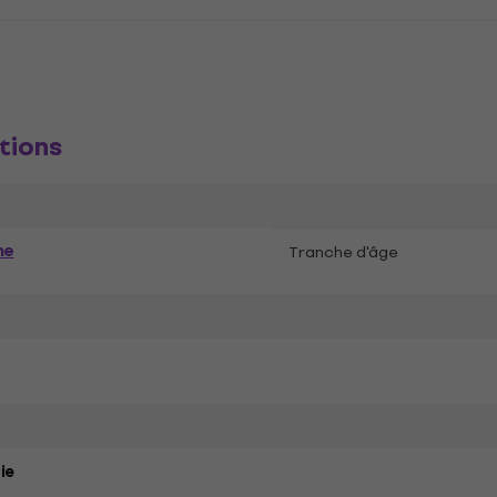
tions
me
Tranche d'âge
ie