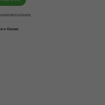
uvegarder
Comparer
ière
Coton