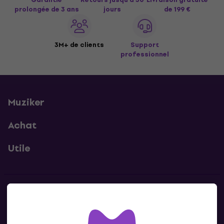
prolongée de 3 ans
jours
de 199 €
3M+ de clients
Support
professionnel
Muziker
Achat
Utile
Contacts
Contacte nous