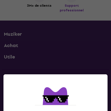
3M+ de clients
Support
professionnel
Muziker
Achat
Utile
Contacts
Contacte nous