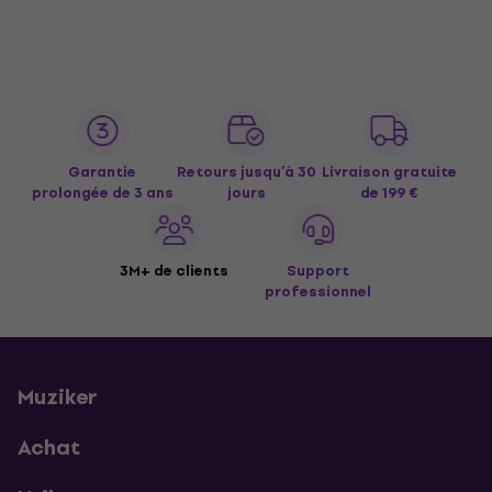
Garantie
Retours jusqu’à 30
Livraison gratuite
prolongée de 3 ans
jours
de 199 €
3M+ de clients
Support
professionnel
Muziker
Achat