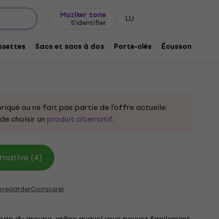
Idée de cadeau
FAQ
Muziker Blog
Muziker zone
LU
S'identifier
 Porte-clés
settes
Sacs et sacs à dos
Porte-clés
Écussons/badg
oduit:
332737
riqué ou ne fait pas partie de l'offre actuelle.
e choisir un
produit alternatif
.
rnative (4)
uvegarder
Comparer
logo du groupe, grâce auquel vous pouvez facilement