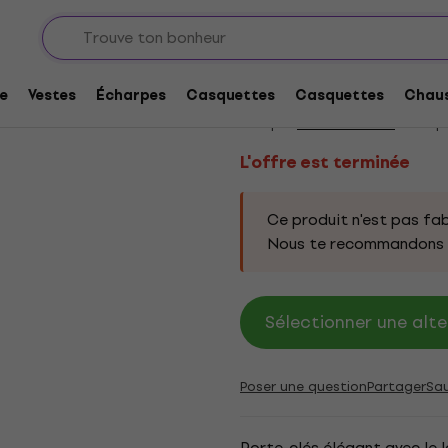
L'offre est terminée
Black Sabbath Cross
e
Vestes
Écharpes
Casquettes
Casquettes
Chaus
Marque:
Black Sabbath
Code pr
L'offre est terminée
Ce produit n'est pas fab
Nous te recommandons d
Sélectionner une alte
Poser une question
Partager
Sa
Porte-clés élégant avec le 