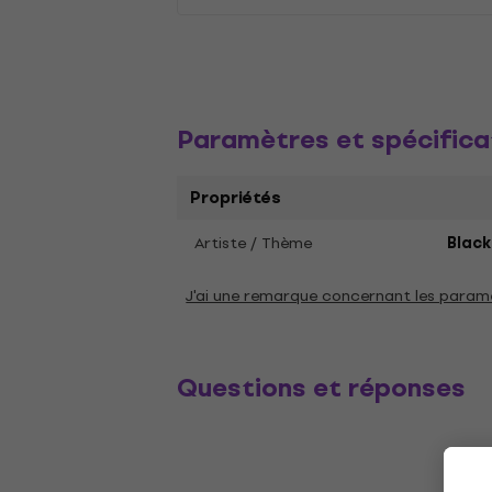
Paramètres et spécifica
Propriétés
Artiste / Thème
Blac
J'ai une remarque concernant les param
Questions et réponses