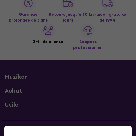
Garantie
Retours jusqu’à 30
Livraison gratuite
prolongée de 3 ans
jours
de 199 €
3M+ de clients
Support
professionnel
Muziker
Achat
Utile
Contacts