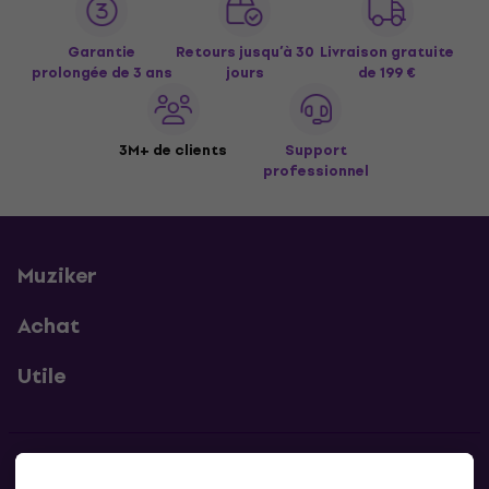
Garantie
Retours jusqu’à 30
Livraison gratuite
prolongée de 3 ans
jours
de 199 €
3M+ de clients
Support
professionnel
Muziker
Achat
Utile
Contacts