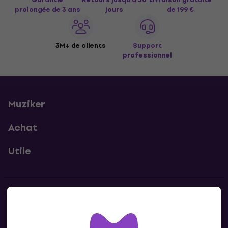
prolongée de 3 ans
jours
de 199 €
3M+ de clients
Support
professionnel
Muziker
Achat
Utile
Contacts
Contacte nous