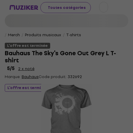
Toutes catégories
Merch
Produits musicaux
T-shirts
L'offre est terminée
Bauhaus The Sky's Gone Out Grey L T-
shirt
5
/5
2 x noté
Marque:
Bauhaus
Code produit:
332692
L'offre est terminée