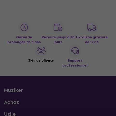
Garantie
Retours jusqu’à 30
Livraison gratuite
prolongée de 3 ans
jours
de 199 €
3M+ de clients
Support
professionnel
Muziker
Achat
Utile