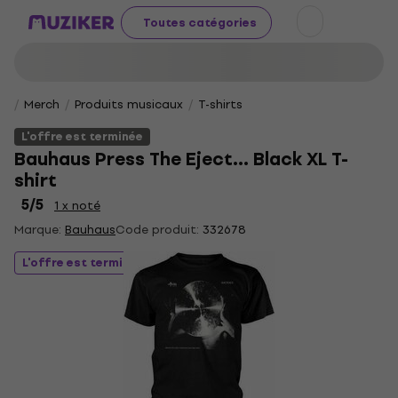
Toutes catégories
Merch
Produits musicaux
T-shirts
L'offre est terminée
Bauhaus Press The Eject… Black XL T-
shirt
5
/5
1 x noté
Marque:
Bauhaus
Code produit:
332678
L'offre est terminée