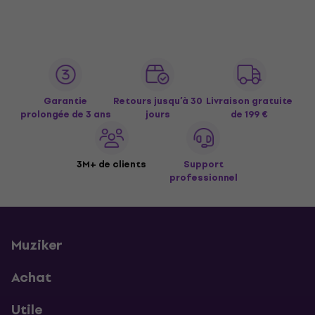
Garantie
Retours jusqu’à 30
Livraison gratuite
prolongée de 3 ans
jours
de 199 €
3M+ de clients
Support
professionnel
Muziker
Achat
Utile