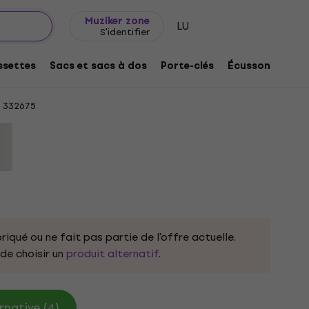
Idée de cadeau
FAQ
Muziker Blog
Muziker zone
LU
S'identifier
ect… Black S T-shirt
settes
Sacs et sacs à dos
Porte-clés
Écussons/badg
332675
riqué ou ne fait pas partie de l'offre actuelle.
e choisir un
produit alternatif
.
rnative (4)