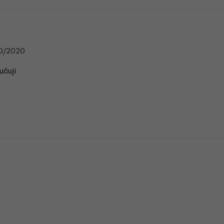
0/2020
učuji
n