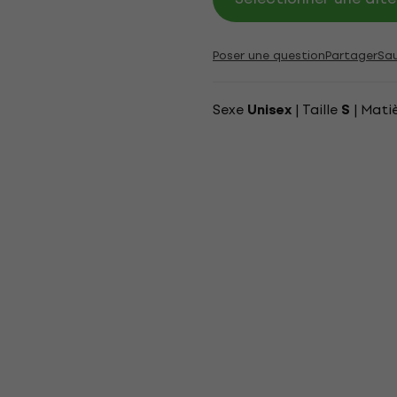
Poser une question
Partager
Sa
Sexe
| Taille
| Mati
Unisex
S