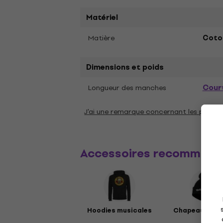
Matériel
Matière
Coto
Dimensions et poids
Cour
Longueur des manches
J'ai une remarque concernant les param
Accessoires recommand
Hoodies musicales
Chapeaux mus