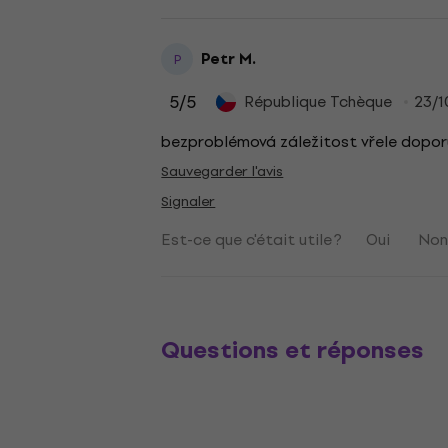
Petr M.
P
5
/5
République Tchèque
23/1
bezproblémová záležitost vřele dopor
Sauvegarder l'avis
Signaler
Est-ce que c'était utile ?
Oui
No
Questions et réponses