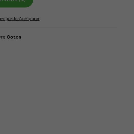
uvegarder
Comparer
ère
Coton