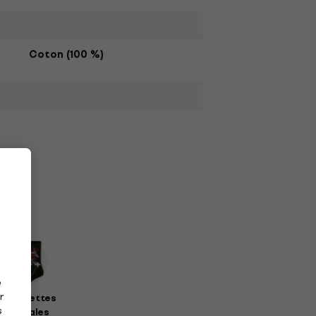
Coton (100 %)
e
r
haussettes
s
musicales