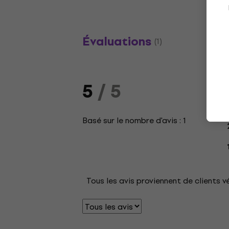
Évaluations
(1)
5
/ 5
Basé sur le nombre d'avis : 1
Tous les avis proviennent de clients v