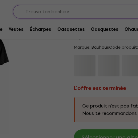
L'offre est terminée
Bauhaus Press The Ej
e
Vestes
Écharpes
Casquettes
Casquettes
Chaus
5
/5
1 x noté
Marque:
Bauhaus
Code produit:
L'offre est terminée
Ce produit n'est pas fab
Nous te recommandons d
Sélectionner une alte