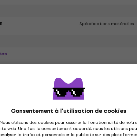
n
Spécifications matérielles
tes
ètres
és
Consentement à l'utilisation de cookies
Nous utilisons des cookies pour assurer la fonctionnalité de notr
site web. Une fois le consentement accordé, nous les utilisons pou
ique
Disques vinyles
Casquettes musique
C
analyser le trafic et personnaliser la publicité sur des plateforme