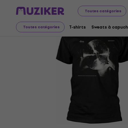
Merch
Produits musicaux
T-shirts
Toutes catégories
T-shirts
Sweats à capuch
Toutes catégories
L'offre est terminée