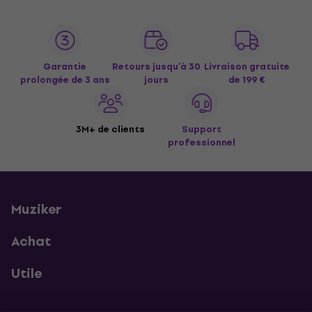
Garantie
Retours jusqu’à 30
Livraison gratuite
prolongée de 3 ans
jours
de 199 €
3M+ de clients
Support
professionnel
Muziker
Achat
Utile