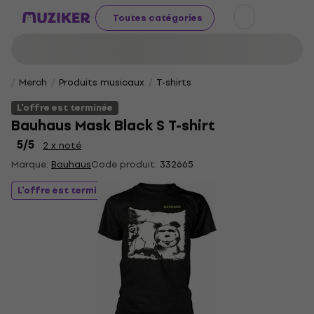
Toutes catégories
Merch
Produits musicaux
T-shirts
L'offre est terminée
Bauhaus Mask Black S T-shirt
5
/5
2 x noté
Marque:
Bauhaus
Code produit:
332665
L'offre est terminée