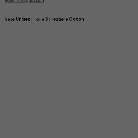
Poser une question
Sexe
Unisex
| Taille
S
| Matière
Coton