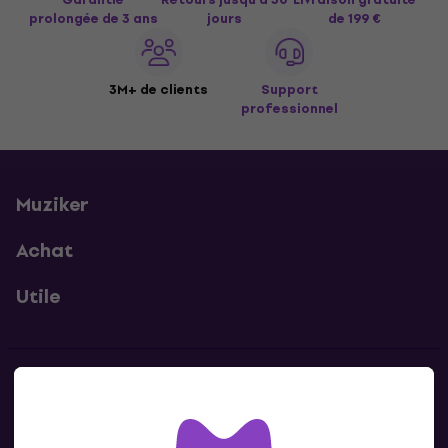
prolongée de 3 ans
jours
de 199 €
3M+ de clients
Support
professionnel
Muziker
Achat
Utile
Contacts
Contacte nous