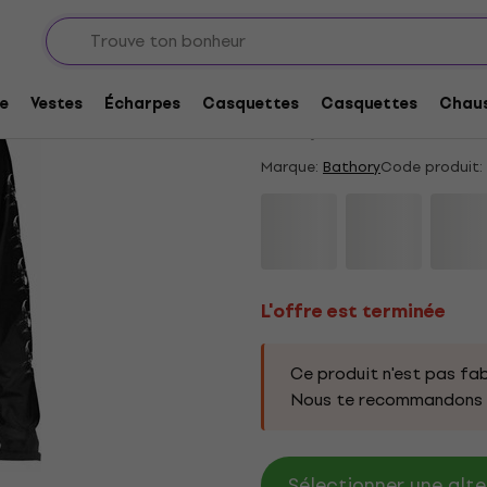
L'offre est terminée
Bathory Under The Si
e
Vestes
Écharpes
Casquettes
Casquettes
Chaus
4,25
/5
7 x noté
Marque:
Bathory
Code produit:
L'offre est terminée
Ce produit n'est pas fab
Nous te recommandons d
Sélectionner une alte