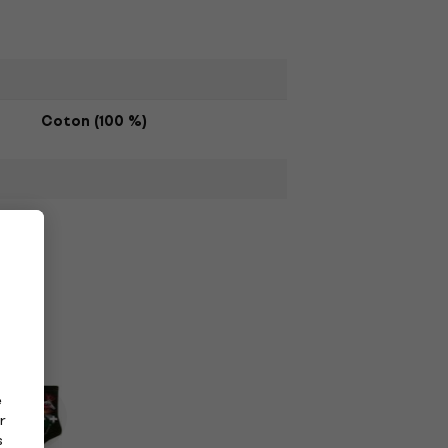
Coton (100 %)
e
r
s