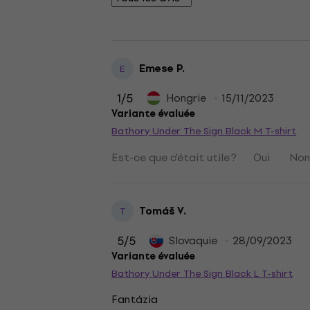
Emese P.
E
1
/5
Hongrie
15/11/2023
Variante évaluée
Bathory Under The Sign Black M T-shirt
Est-ce que c'était utile ?
Oui
No
Tomáš V.
T
5
/5
Slovaquie
28/09/2023
Variante évaluée
Bathory Under The Sign Black L T-shirt
Fantázia