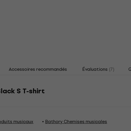
Accessoires recommandés
Évaluations
(7)
Q
lack S T-shirt
oduits musicaux
Bathory Chemises musicales