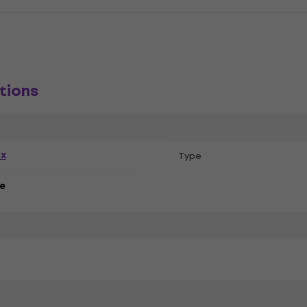
tions
ex
Type
e