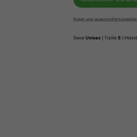
Poser une question
Partager
Sa
Sexe
| Taille
| Mati
Unisex
S