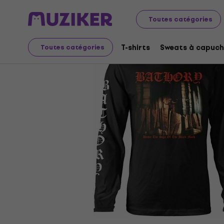
Merch
Produits musicaux
T-shirts
Toutes catégories
T-shirts
Sweats à capuch
Toutes catégories
L'offre est terminée