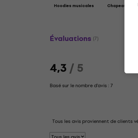
Hoodies musicales
Chapeaux mus
Évaluations
(7)
4,3
/ 5
Basé sur le nombre d'avis : 7
Tous les avis proviennent de clients v