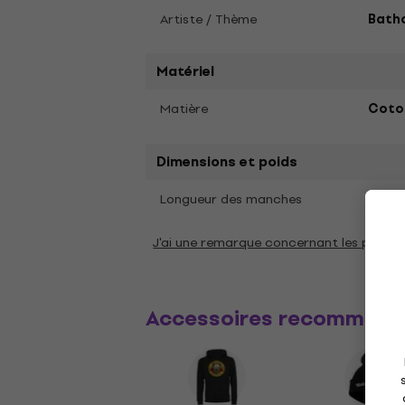
Artiste / Thème
Bath
Matériel
Matière
Coto
Dimensions et poids
Long
Longueur des manches
J'ai une remarque concernant les param
Accessoires recommand