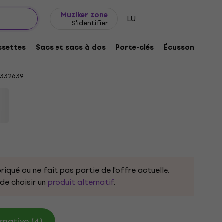
Idée de cadeau
FAQ
Muziker Blog
Muziker zone
LU
S'identifier
gn Black S T-shirt
settes
Sacs et sacs à dos
Porte-clés
Écussons/badg
332639
riqué ou ne fait pas partie de l'offre actuelle.
e choisir un
produit alternatif
.
rnative (4)