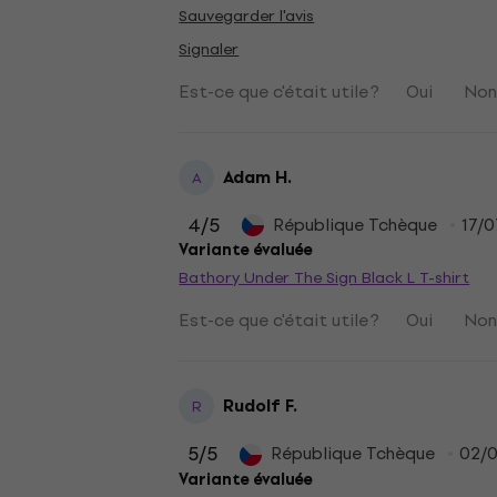
Sauvegarder l'avis
Signaler
Est-ce que c'était utile ?
Oui
No
Adam H.
A
4
/5
République Tchèque
17/
Variante évaluée
Bathory Under The Sign Black L T-shirt
Est-ce que c'était utile ?
Oui
No
Rudolf F.
R
5
/5
République Tchèque
02/
Variante évaluée