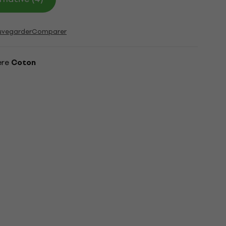
uvegarder
Comparer
ère
Coton