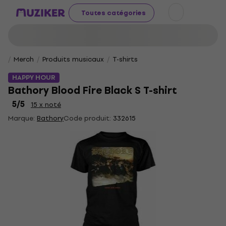
Toutes catégories
Merch
Produits musicaux
T-shirts
HAPPY HOUR
Bathory Blood Fire Black S T-shirt
5
/5
15 x noté
Marque:
Bathory
Code produit:
332615