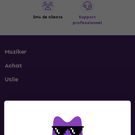
3M+ de clients
Support
professionnel
Muziker
Achat
Utile
Contacts
Contacte nous