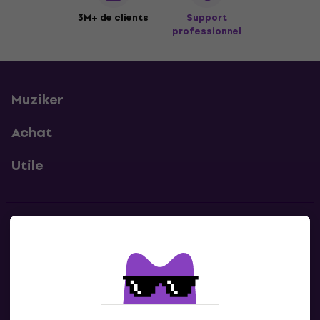
3M+ de clients
Support
professionnel
Muziker
Achat
Utile
Contacts
Contacte nous