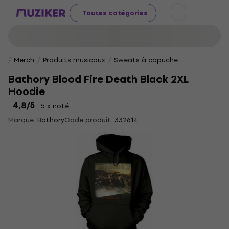
Toutes catégories
Merch
Produits musicaux
Sweats à capuche
Bathory Blood Fire Death Black 2XL
Hoodie
4,8
/5
5 x noté
Marque:
Bathory
Code produit:
332614