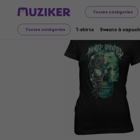
Merch
Produits musicaux
T-shirts
Toutes catégories
T-shirts
Sweats à capuch
Toutes catégories
L'offre est terminée