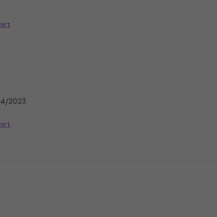
hirt
n
04/2023
hirt
n