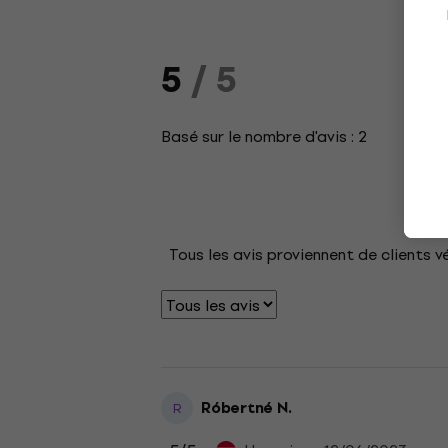
5
/ 5
Basé sur le nombre d'avis : 2
Tous les avis proviennent de clients v
Róbertné N.
R