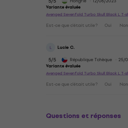
5
/5
Hongrie
12/06/2023
Variante évaluée
Avenged Sevenfold Turbo Skull Black L T-s
Est-ce que c'était utile ?
Oui
No
Lucie C.
L
5
/5
République Tchèque
25/
Variante évaluée
Avenged Sevenfold Turbo Skull Black L T-s
Est-ce que c'était utile ?
Oui
No
Questions et réponses