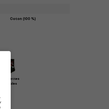
Coton (100 %)
haussettes
musicales
e
r
s