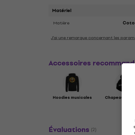
Matériel
Matière
Coto
J'ai une remarque concernant les param
Accessoires recommand
Hoodies musicales
Chapeaux mus
Évaluations
(2)