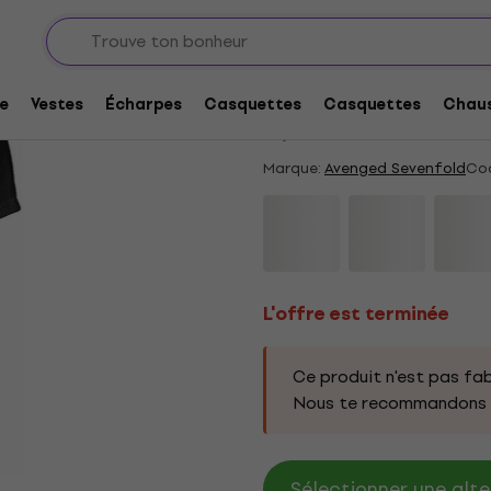
L'offre est terminée
Avenged Sevenfold Tu
e
Vestes
Écharpes
Casquettes
Casquettes
Chaus
5
/5
2 x noté
Marque:
Avenged Sevenfold
Cod
L'offre est terminée
Ce produit n'est pas fab
Nous te recommandons d
Sélectionner une alte