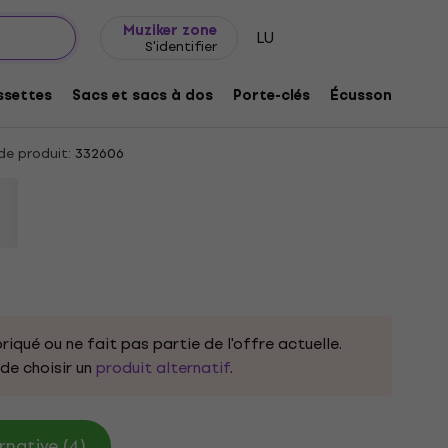
Idée de cadeau
FAQ
Muziker Blog
Muziker zone
LU
S'identifier
rbo Skull Black M T-shirt
settes
Sacs et sacs à dos
Porte-clés
Écussons/badg
e produit:
332606
riqué ou ne fait pas partie de l'offre actuelle.
e choisir un
produit alternatif
.
rnative (4)