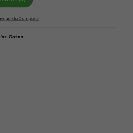
uvegarder
Comparer
ière
Coton