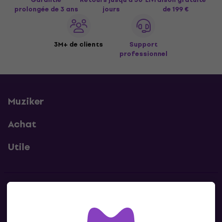
prolongée de 3 ans
jours
de 199 €
3M+ de clients
Support
professionnel
Muziker
Achat
Utile
Contacts
Contacte nous