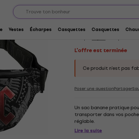
L'offre est terminée
AC/DC Wheels Rein 
e
Vestes
Écharpes
Casquettes
Casquettes
Chaus
Marque:
AC/DC
Code produit:
3
L'offre est terminée
Ce produit n'est pas fab
Poser une question
Partager
Sa
Un sac banane pratique pour
transporter dans vos poches
réglable.
Lire la suite