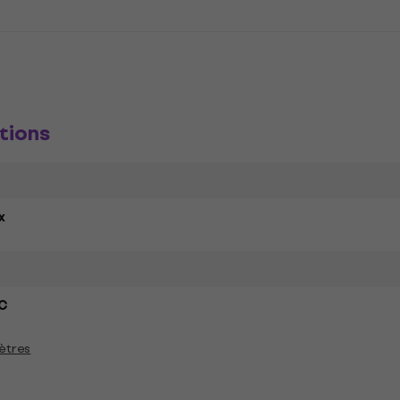
tions
x
C
ètres