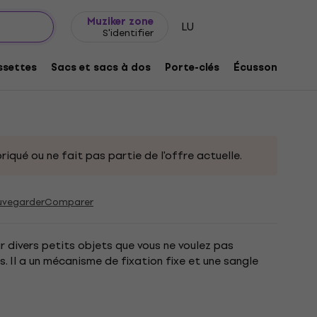
Idée de cadeau
FAQ
Muziker Blog
Muziker zone
LU
S'identifier
Black
settes
Sacs et sacs à dos
Porte-clés
Écussons/badg
32590
riqué ou ne fait pas partie de l'offre actuelle.
uvegarder
Comparer
 divers petits objets que vous ne voulez pas
. Il a un mécanisme de fixation fixe et une sangle