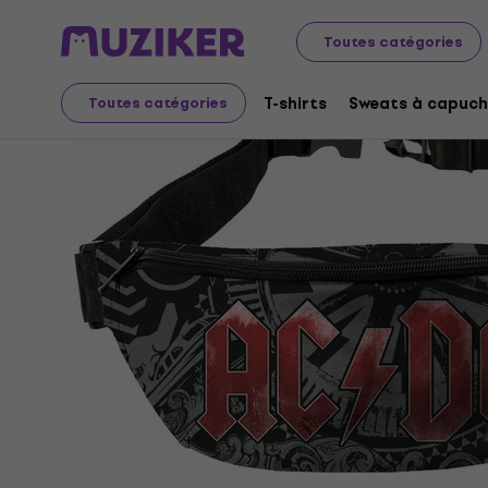
Merch
Produits musicaux
Sacs et sacs à dos
Toutes catégories
T-shirts
Sweats à capuch
Toutes catégories
L'offre est terminée