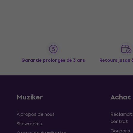
Garantie prolongée de 3 ans
Retours jusqu’
Muziker
Achat
À propos de nous
Réclamati
contrat
Showrooms
Coupons