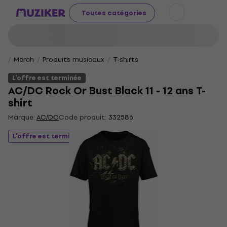
Toutes catégories
Merch
Produits musicaux
T-shirts
L'offre est terminée
AC/DC Rock Or Bust Black 11 - 12 ans T-
shirt
Marque:
AC/DC
Code produit:
332586
L'offre est terminée