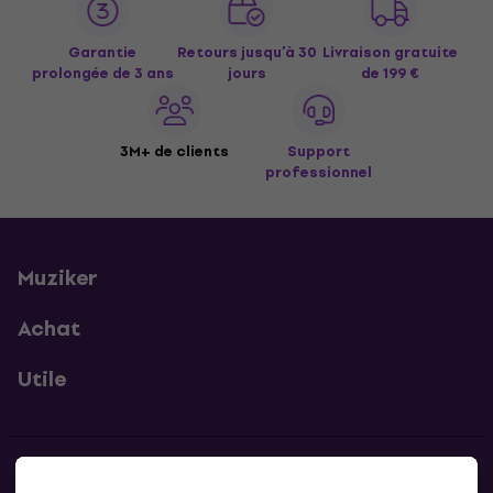
Garantie
Retours jusqu’à 30
Livraison gratuite
prolongée de 3 ans
jours
de 199 €
3M+ de clients
Support
professionnel
Muziker
Achat
Utile
Contacts