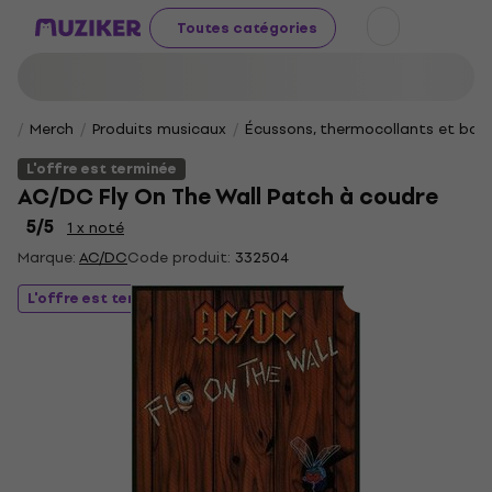
Toutes catégories
Merch
Produits musicaux
Écussons, thermocollants et bad
L'offre est terminée
AC/DC Fly On The Wall Patch à coudre
5
/5
1 x noté
Marque:
AC/DC
Code produit:
332504
L'offre est terminée