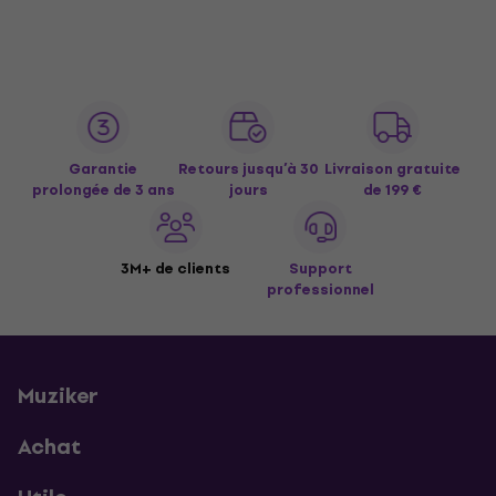
Garantie
Retours jusqu’à 30
Livraison gratuite
prolongée de 3 ans
jours
de 199 €
3M+ de clients
Support
professionnel
Muziker
Achat