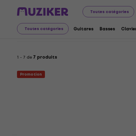
Réductions et coupons
Instruments de musique
PA
Toutes catégories
Réductions et coupons:
Guitares
Basses
Clavie
Toutes catégories
1 - 7 de
7 produits
Promotion