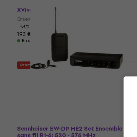
Comme neuf
XVive U5T2 Ensemble sans fil
Ensemble sans fil
4,4
/5
193 €
288 €
- 33 %
En stock
Promotion
Shure BLX14E/CVL Ensemble sans fil H8E:
518-542 MHz (Comme neuf)
Ensemble sans fil
340 €
376 €
- 10 %
En stock
Sennheiser EW-DP ME2 Set Ensemble
sans fil R1-6: 520 - 576 MHz