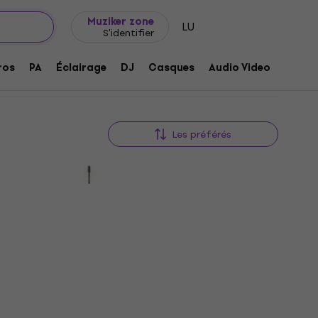
Idée de cadeau
FAQ
Muziker Blog
 micro cravate (lavalier)
Muziker zone
LU
S'identifier
ro cravate (lavalier)
ros
PA
Éclairage
DJ
Casques
Audio Video
Acces
Les préférés