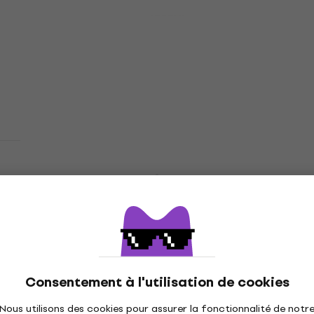
Promotion
Shure BLX188E/CVL Ensemble sans fil
K3E: 606-630 MHz
Ensemble sans fil
5
/5
739 €
895 €
- 17 %
En stock
Sennheiser XSW-D Presentation Base Set
Ensemble sans fil
Ensemble sans fil
5
/5
275 €
306 €
- 10 %
Sur commande uniquement
Consentement à l'utilisation de cookies
Nous utilisons des cookies pour assurer la fonctionnalité de notr