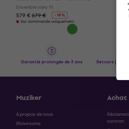
Ensemble sans fil
579 €
679 €
- 15 %
Sur commande uniquement
Garantie prolongée de 3 ans
Retours jusqu’
Muziker
Achat
À propos de nous
Réclamati
contrat
Showrooms