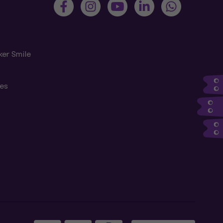
ker Smile
tes