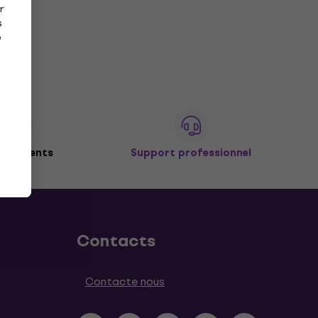
r
s
e
de clients
Support professionnel
Contacts
Contacte nous