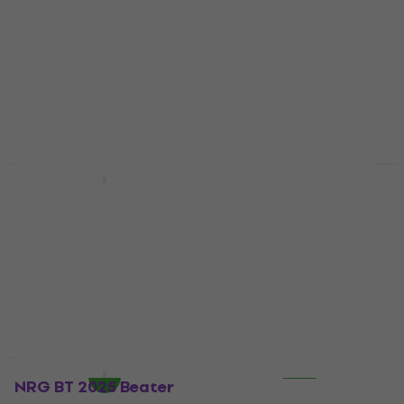
Prix dégressifs
Promotion
Roland KDB-100
Tama CB900AS Accu-
Beater
Strike Cobra Rubber
Beater
Beater
Beater
5
/5
19,69 €
avec le code
28 €
avec le code
MUZMUZ-5
MUZMUZ-5
20,90 €
29,90 €
En stock
En stock
HAPPY HOUR
Prix dégressifs
NRG BT 2025 Beater
Mapex 4680-515A