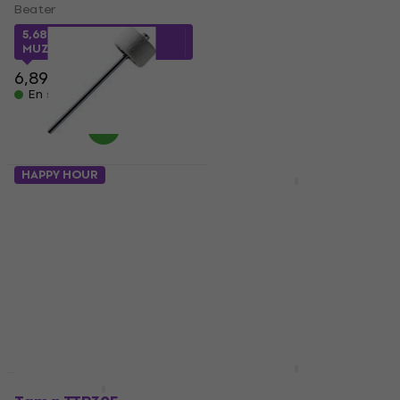
Beater
Beater
Beater
5,68 €
avec le code
4,8
/5
MUZMUZ-15
8,99 €
11 €
- 18 %
6,89 €
En stock
En stock
HAPPY HOUR
Stagg PB-2-HP Beater
Tama BSQ5S Half
Soft Sound Beater
Beater
Beater
4,4
/5
9,19 €
28 €
avec le code
En stock
MUZMUZ-5
29,90 €
En stock
Tama BSQ10S Soft
Prix dégressifs