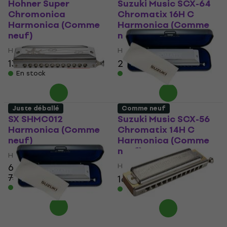
Hohner Super
Suzuki Music SCX-64
Chromonica
Chromatix 16H C
Harmonica (Comme
Harmonica (Comme
neuf)
neuf)
Harmonica
Harmonica
132 €
141 €
200 €
234 €
- 6 %
- 15 %
En stock
En stock
Juste déballé
Comme neuf
SX SHMC012
Suzuki Music SCX-56
Harmonica (Comme
Chromatix 14H C
neuf)
Harmonica (Comme
neuf)
Harmonica
66,90 €
Harmonica
74,50 €
- 10 %
160 €
171 €
- 6 %
En stock
En stock