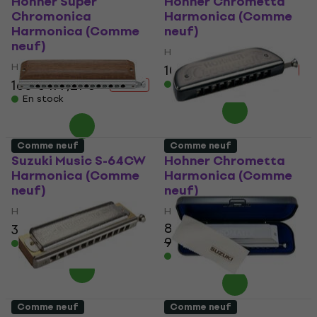
Hohner Super
Hohner Chrometta
Chromonica
Harmonica (Comme
Harmonica (Comme
neuf)
neuf)
Harmonica
Harmonica
107 €
119,79 €
- 11 %
160 €
177,21 €
En stock
- 10 %
En stock
Comme neuf
Comme neuf
Suzuki Music S-64CW
Hohner Chrometta
Harmonica (Comme
Harmonica (Comme
neuf)
neuf)
Harmonica
Harmonica
84,40 €
331 €
401 €
- 17 %
92,30 €
- 9 %
En stock
En stock
Comme neuf
Comme neuf