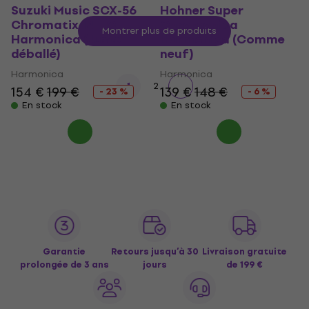
Suzuki Music SCX-56
Hohner Super
Chromatix 14H C
Chromonica
Montrer plus de produits
Harmonica (Juste
Harmonica (Comme
déballé)
neuf)
Harmonica
Harmonica
1
2
154 €
199 €
139 €
148 €
- 23 %
- 6 %
En stock
En stock
Garantie
Retours jusqu’à 30
Livraison gratuite
prolongée de 3 ans
jours
de 199 €