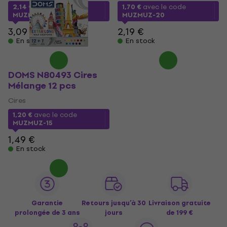
2,14 €
avec le code
1,70 €
avec le code
MUZMUZ-30
MUZMUZ-20
3,09 €
2,19 €
En stock
En stock
DOMS N80493 Cires
Mélange 12 pcs
Cires
1,20 €
avec le code
MUZMUZ-15
1,49 €
En stock
Garantie
Retours jusqu’à 30
Livraison gratuite
prolongée de 3 ans
jours
de 199 €