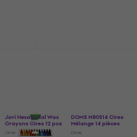
Cires
1,94 €
avec le code
MUZMUZ-20
5
/5
3,19 €
3,29 €
2,49 €
En stock
En stock
Jovi Jumbo Wax
DOMS Grippie Cires
Crayons Cires Pastel
Mélange 6 pièces
60 pièces
Cires
Cires
3,39 €
avec le code
MUZMUZ-20
16,86 €
avec le code
MUZMUZ-5
4,39 €
17,90 €
En stock
En stock
Jovi Hexagonal Wax
DOMS N80514 Cires
Crayons Cires 12 pcs
Mélange 14 pièces
Cires
Cires