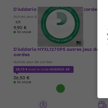
D'Addario EJ97 Autres jeux de cordes
Autres jeux de cordes
5
/5
9,90 €
En stock
D'Addario NYXL1270PS Autres jeux de
cordes
Autres jeux de cordes
25,70 €
avec le code
MUZMUZ-25
36,50 €
En stock