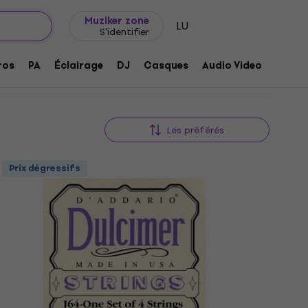
Idée de cadeau
FAQ
Muziker Blog
e cordes
Muziker zone
LU
S'identifier
ros
PA
Éclairage
DJ
Casques
Audio Video
Acces
Les préférés
Prix dégressifs