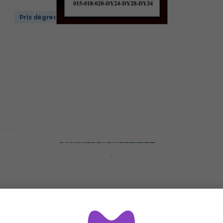
Prix dégressifs
GHS Lap Steel Strings 15-34 Autres jeux
de cordes
Autres jeux de cordes
5
/5
11,38 €
avec le code
MUZMUZ-15
13,75 €
En stock
Gorstrings D8P-1656 Autres jeux de
cordes
Autres jeux de cordes
4,9
/5
6,05 €
avec le code
MUZMUZ-5
6,48 €