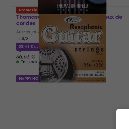
Promotion
Thomastik KF116 Classic Autres jeux de
cordes
Autres jeux de cordes
4,8
/5
33,43 €
avec le code
MUZMUZ-5
36,63 €
En stock
HAPPY HOUR
Gorstrings R5N-1356 Autres jeux de
cordes
Autres jeux de cordes
5
/5
5,79 €
6,99 €
- 17 %
En stock