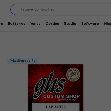
tares
Cordes de guitares
Réductions et coupons: Autres jeux d
 Autres jeux de cordes
rs
Batteries
Vents
Cordes
Studio
Software
Mic
Prix dégressifs