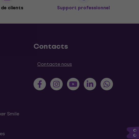
de clients
Support professionnel
Contacts
Contacte nous
ker Smile
tes