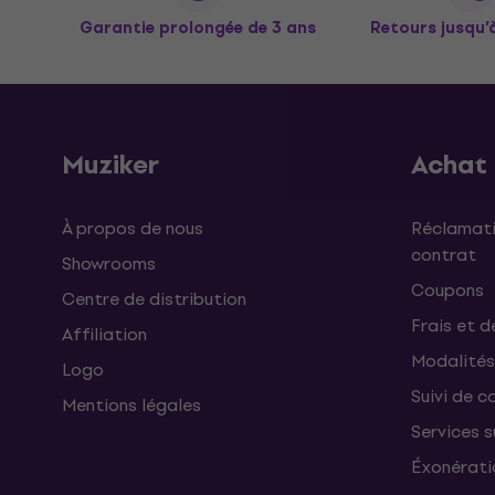
Garantie prolongée de 3 ans
Retours jusqu’
Muziker
Achat
À propos de nous
Réclamati
contrat
Showrooms
Coupons
Centre de distribution
Frais et d
Affiliation
Modalités
Logo
Suivi de co
Mentions légales
Services 
Éxonérati