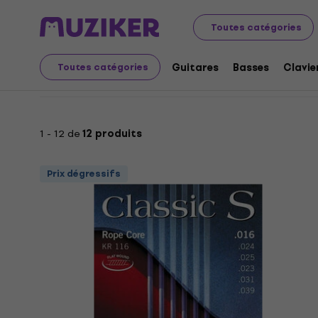
Réductions et coupons
Instruments de musique
Gui
Toutes catégories
Réductions et coupons:
Guitares
Basses
Clavie
Toutes catégories
1 - 12 de
12 produits
Prix dégressifs