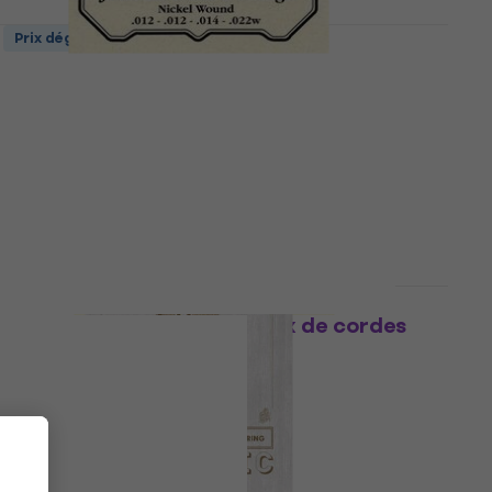
Prix dégressifs
D'Addario EJ64 Autres jeux de cordes
Autres jeux de cordes
5
/5
5,40 €
avec le code
MUZMUZ-20
7,19 €
En stock
Rotosound RS70 Autres jeux de cordes
Autres jeux de cordes
4
/5
8,66 €
avec le code
MUZMUZ-25
11,90 €
En stock