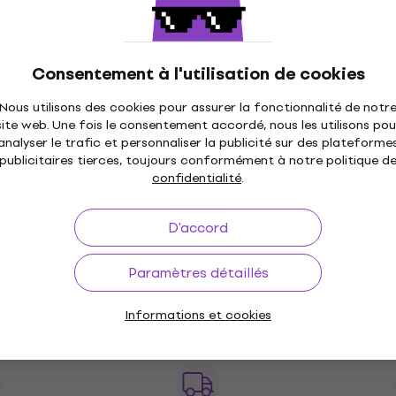
En stock
Thomastik TH174 Autres jeux de cordes
Autres jeux de cordes
5
/5
Consentement à l'utilisation de cookies
39,80 €
avec le code
MUZMUZ-35
Nous utilisons des cookies pour assurer la fonctionnalité de notr
64,64 €
site web. Une fois le consentement accordé, nous les utilisons pou
En stock
analyser le trafic et personnaliser la publicité sur des plateforme
publicitaires tierces, toujours conformément à notre politique d
D'Addario EJ66 Autres jeux de cordes
confidentialité
.
Autres jeux de cordes
D'accord
6,75 €
avec le code
MUZMUZ-25
9,20 €
Paramètres détaillés
En stock
Informations et cookies