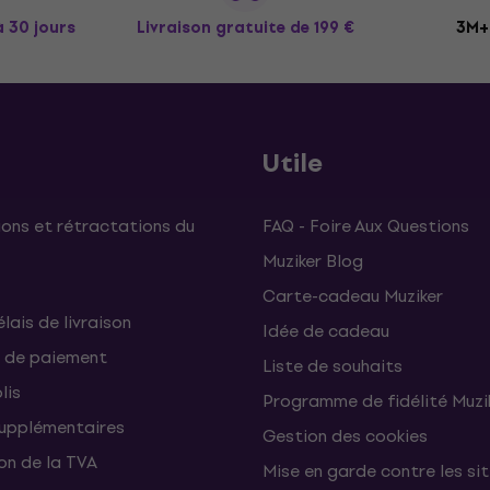
à 30 jours
Livraison gratuite
de 199 €
3M+ 
Utile
ons et rétractations du
FAQ - Foire Aux Questions
Muziker Blog
Carte-cadeau Muziker
élais de livraison
Idée de cadeau
 de paiement
Liste de souhaits
lis
Programme de fidélité Muzi
supplémentaires
Gestion des cookies
on de la TVA
Mise en garde contre les si