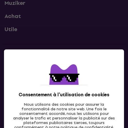
Muziker
Achat
Utile
Contacts
Contacte nous
Consentement à l'utilisation de cookies
Nous utilisons des cookies pour assurer la
fonctionnalité de notre site web. Une fois le
consentement accordé, nous les utilisons pour
analyser le trafic et personnaliser la publicité sur des
plateformes publicitaires tierces, toujours
LU
conformément à notre politique de
confidentialité
.