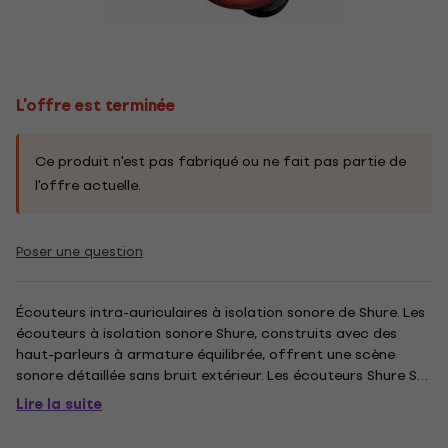
L'offre est terminée
Ce produit n'est pas fabriqué ou ne fait pas partie de
l'offre actuelle.
Poser une question
Écouteurs intra-auriculaires à isolation sonore de Shure. Les
écouteurs à isolation sonore Shure, construits avec des
haut-parleurs à armature équilibrée, offrent une scène
sonore détaillée sans bruit extérieur. Les écouteurs Shure SE
puissants et élégants sont livrés avec un câble détachable,
Lire la suite
des adaptateurs, un étui de transport durable et des...