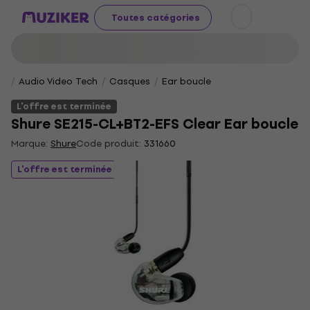
Toutes catégories
Audio Video Tech
Casques
Ear boucle
L'offre est terminée
Shure SE215-CL+BT2-EFS Clear Ear boucle
Marque:
Shure
Code produit:
331660
L'offre est terminée