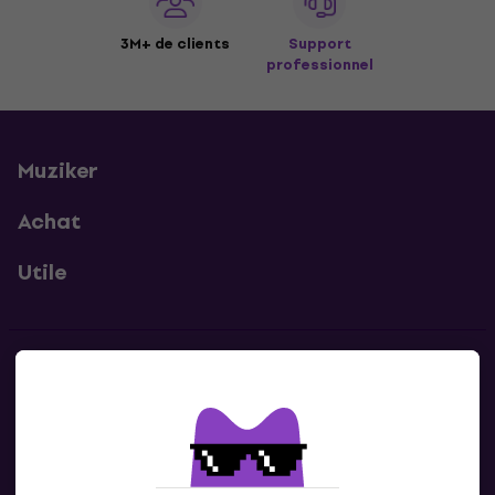
3M+ de clients
Support
professionnel
Muziker
Achat
Utile
Contacts
Contacte nous