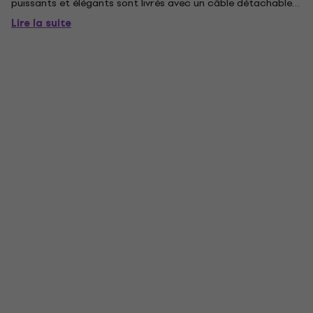
puissants et élégants sont livrés avec un câble détachable,
un étui de transport durable et des manches isolantes
Lire la suite
interchangeables pour un ajustement confortable et...