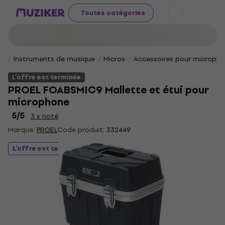
Toutes catégories
Instruments de musique
Micros
Accessoires pour microph
L'offre est terminée
PROEL FOABSMIC9 Mallette et étui pour
microphone
5
/5
3 x noté
Marque:
PROEL
Code produit:
332449
L'offre est terminée