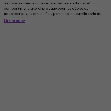
mousse moulée pour l'insertion des microphones et un
compartiment latéral pratique pour les câbles et
accessoires. Cet article fait partie de la nouvelle série de
produits qui comprend une large gamme d'étuis
Lire la suite
professionnels dédiés au domaine des instruments de
musique et des...