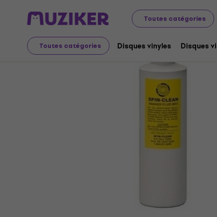
Disques microsillons et CD
Accessoires pour disques vi
Toutes catégories
Disques vinyles
Disques vi
Toutes catégories