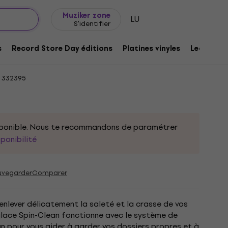
Idée de cadeau
FAQ
Muziker Blog
Muziker zone
LU
S'identifier
Solution de nettoyage 473 ml
s
Record Store Day éditions
Platines vinyles
Lecteurs 
332395
isponible. Nous te recommandons de paramétrer
sponibilité
uvegarder
Comparer
nlever délicatement la saleté et la crasse de vos
-glace Spin-Clean fonctionne avec le système de
n pour vous aider à garder vos dossiers propres et à