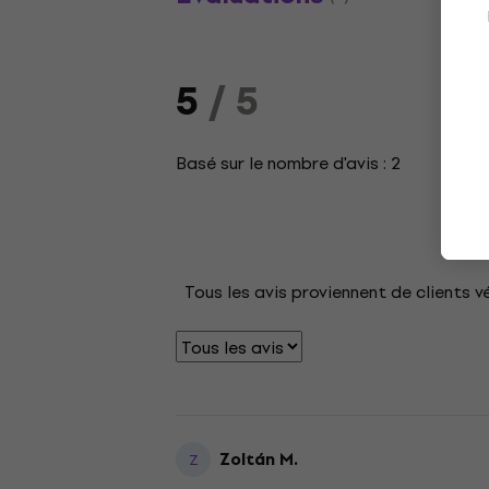
5
/ 5
Basé sur le nombre d'avis : 2
Tous les avis proviennent de clients v
Zoltán M.
Z