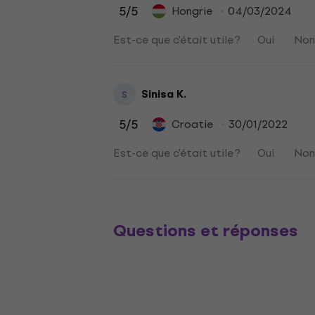
5
/5
Hongrie
04/03/2024
Est-ce que c'était utile ?
Oui
No
Sinisa K.
S
5
/5
Croatie
30/01/2022
Est-ce que c'était utile ?
Oui
No
Questions et réponses