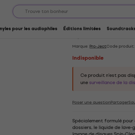
nyle
Agents de nettoyage pour disques LP
Indisponible
Pro-Ject Spin Clean 
nyles pour les audiophiles
Éditions limitées
Soundtrack
5
/5
2 x noté
Marque:
Pro-Ject
Code produit:
Indisponible
Ce produit n'est pas d
une
surveillance de la di
Poser une question
Partager
Sa
Spécialement formulé pour e
dossiers, le liquide de lave
lavage de disques Spin-Clea