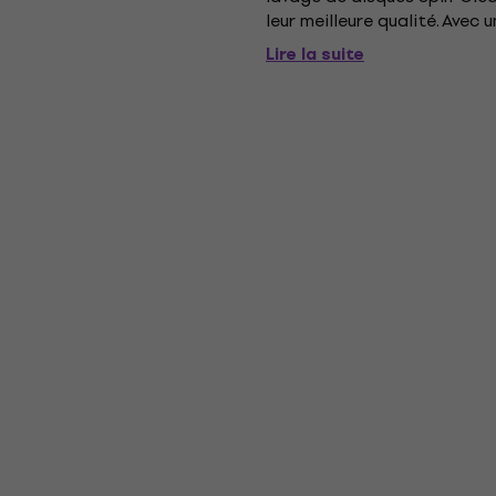
leur meilleure qualité. Avec 
Clean est également sûr à...
Lire la suite