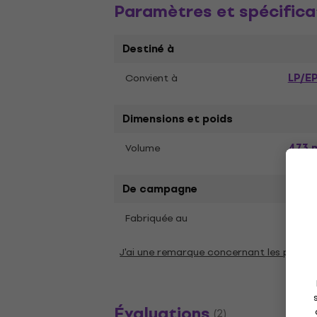
Paramètres et spécifica
Destiné à
LP/E
Convient à
Dimensions et poids
473 
Volume
De campagne
Fabriquée au
Etats
J'ai une remarque concernant les param
Évaluations
(2)