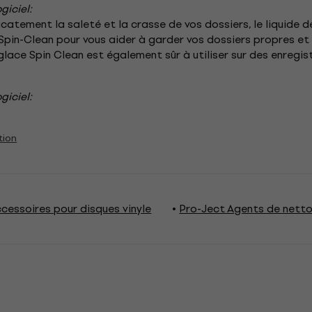
giciel:
catement la saleté et la crasse de vos dossiers, le liquide 
pin-Clean pour vous aider à garder vos dossiers propres et à 
-glace Spin Clean est également sûr à utiliser sur des enregi
giciel:
tion
cessoires pour disques vinyle
Pro-Ject Agents de nett