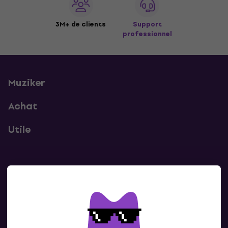
3M+ de clients
Support
professionnel
Muziker
Achat
Utile
Contacts
Contacte nous