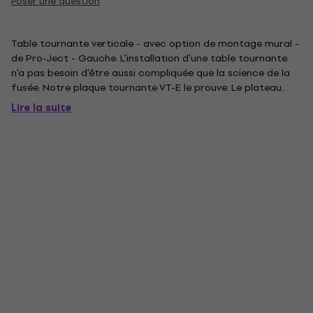
Poser une question
Table tournante verticale - avec option de montage mural -
de Pro-Ject - Gauche. L'installation d'une table tournante
n'a pas besoin d'être aussi compliquée que la science de la
fusée. Notre plaque tournante VT-E le prouve. Le plateau
tournant VT-E peut être positionné sur une table ou monté
Lire la suite
sur un mur. Le processus d'installation rapide est...