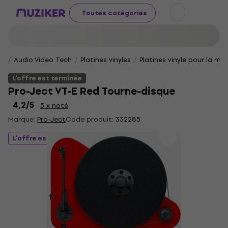
Toutes catégories
Audio Video Tech
Platines vinyles
Platines vinyle pour la ma
L'offre est terminée
Pro-Ject VT-E Red Tourne-disque
4,2
/5
5 x noté
Marque:
Pro-Ject
Code produit:
332285
L'offre est terminée