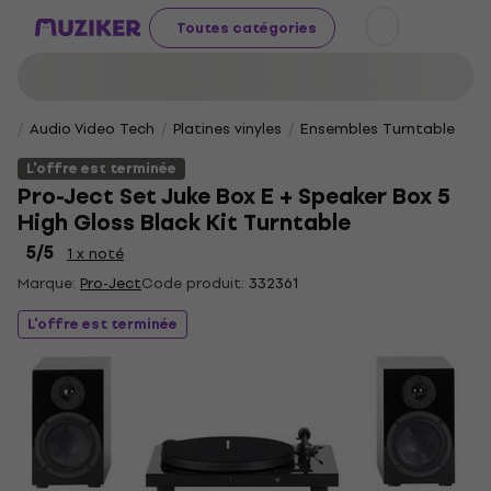
Toutes catégories
Audio Video Tech
Platines vinyles
Ensembles Turntable
L'offre est terminée
Pro-Ject Set Juke Box E + Speaker Box 5
High Gloss Black Kit Turntable
5
/5
1 x noté
Marque:
Pro-Ject
Code produit:
332361
L'offre est terminée