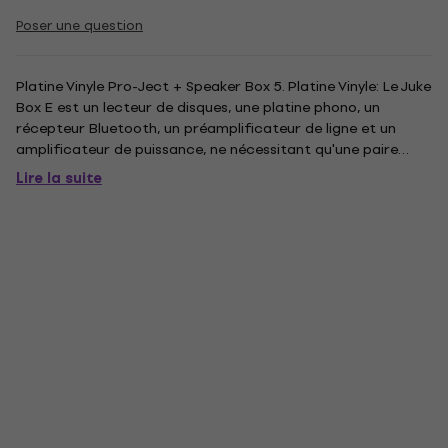
Poser une question
Platine Vinyle Pro-Ject + Speaker Box 5. Platine Vinyle: Le Juke
Box E est un lecteur de disques, une platine phono, un
récepteur Bluetooth, un préamplificateur de ligne et un
amplificateur de puissance, ne nécessitant qu'une paire
d'enceintes pour constituer un système complet. Si vous
Lire la suite
pensez qu'un système de plateau tournant de démarreur
est...