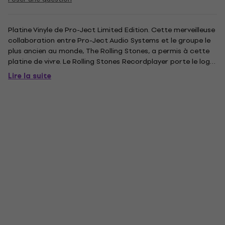
Platine Vinyle de Pro-Ject Limited Edition. Cette merveilleuse
collaboration entre Pro-Ject Audio Systems et le groupe le
plus ancien au monde, The Rolling Stones, a permis à cette
platine de vivre. Le Rolling Stones Recordplayer porte le logo
distinctif des Rolling Stones, ce qui le rend incontestable en
Lire la suite
tant que véritable objet de collection...