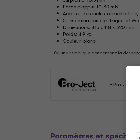
Force d'appui: 10-30 mN
Accessoires inclus: alimentation,
Consommation électrique: <1 Watt
Dimensions: 415 x 118 x 320 mm
Poids: 4,9 kg
Couleur: blanc
J'ai une remarque concernant la descrip
Pro-Ject Pl
Paramètres et spécifica