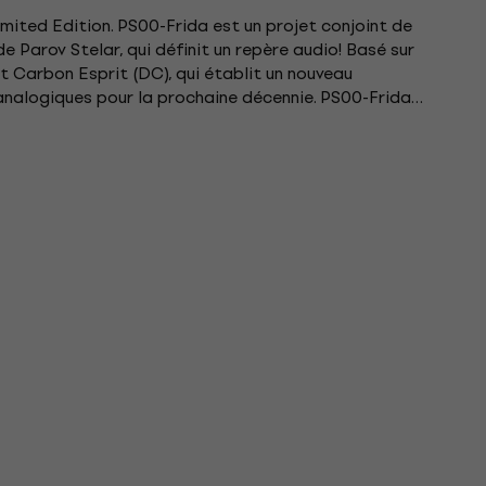
imited Edition. PS00-Frida est un projet conjoint de
 Parov Stelar, qui définit un repère audio! Basé sur
t Carbon Esprit (DC), qui établit un nouveau
analogiques pour la prochaine décennie. PS00-Frida
pond à...