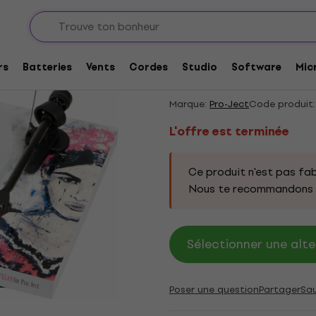
 la maison
L'offre est terminée
Pro-Ject PS00-Frida
rs
Batteries
Vents
Cordes
Studio
Software
Mic
disque
Marque:
Pro-Ject
Code produit:
L'offre est terminée
Ce produit n'est pas fab
Nous te recommandons d
Sélectionner une alte
Poser une question
Partager
Sa