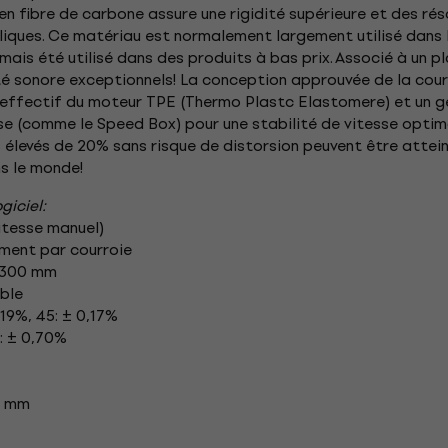
 en fibre de carbone assure une rigidité supérieure et des r
liques. Ce matériau est normalement largement utilisé dans
amais été utilisé dans des produits à bas prix. Associé à un pl
té sonore exceptionnels! La conception approuvée de la cour
 effectif du moteur TPE (Thermo Plastc Elastomere) et un g
se (comme le Speed Box) pour une stabilité de vitesse optim
s élevés de 20% sans risque de distorsion peuvent être attei
ns le monde!
giciel:
itesse manuel)
ement par courroie
e 300 mm
able
,19%, 45: ± 0,17%
5: ± 0,70%
5 mm