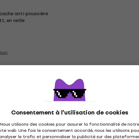
 cache anti-poussière
, en veille
tion
atines vinyles
Pro-Ject Platines vinyle pour la maison
Consentement à l'utilisation de cookies
Nous utilisons des cookies pour assurer la fonctionnalité de notr
site web. Une fois le consentement accordé, nous les utilisons pou
tions
analyser le trafic et personnaliser la publicité sur des plateforme