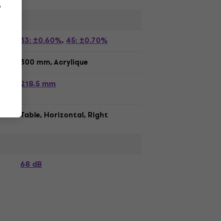
e
33: ±0.60%
45: ±0.70%
,
300 mm, Acrylique
218.5 mm
s de
Table, Horizontal, Right
68 dB