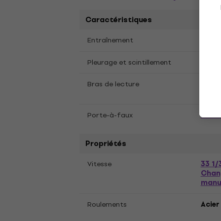
Caractéristiques
Ceint
Entraînement
33: ±
Pleurage et scintillement
Bras de lecture
8.6",
18.5
Porte-à-faux
Propriétés
33 1/
Vitesse
Chan
manu
Roulements
Acier