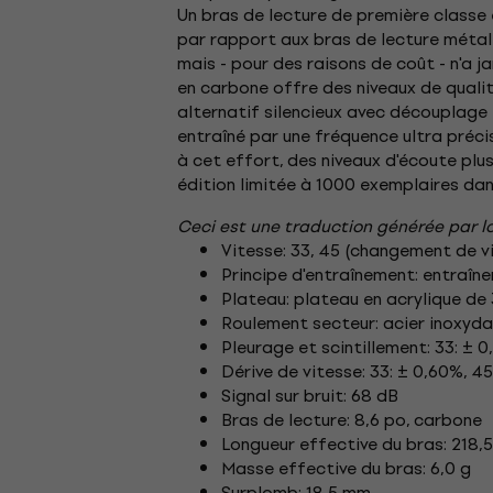
Un bras de lecture de première classe
par rapport aux bras de lecture métal
mais - pour des raisons de coût - n'a j
en carbone offre des niveaux de quali
alternatif silencieux avec découplage
entraîné par une fréquence ultra préci
à cet effort, des niveaux d'écoute plu
édition limitée à 1000 exemplaires da
Ceci est une traduction générée par lo
Vitesse: 33, 45 (changement de v
Principe d'entraînement: entraîn
Plateau: plateau en acrylique d
Roulement secteur: acier inoxyd
Pleurage et scintillement: 33: ± 0
Dérive de vitesse: 33: ± 0,60%, 4
Signal sur bruit: 68 dB
Bras de lecture: 8,6 po, carbone
Longueur effective du bras: 218,
Masse effective du bras: 6,0 g
Surplomb: 18,5 mm