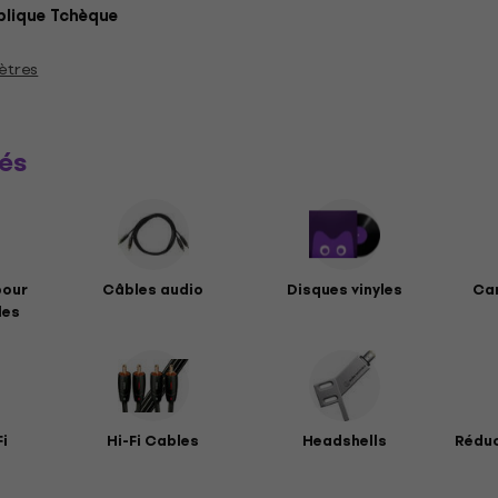
lique Tchèque
ètres
és
pour
Câbles audio
Disques vinyles
Car
les
Fi
Hi-Fi Cables
Headshells
Réduc