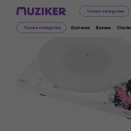
Audio Video Tech
Platines vinyles
Platines vinyle pour
Toutes catégories
Guitares
Basses
Clavie
Toutes catégories
L'offre est terminée