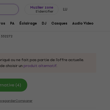
Idée de cadeau
FAQ
Muziker Blog
Muziker zone
LU
S'identifier
 by Parov Stelar 2M RD Red Tourne-
ros
PA
Éclairage
DJ
Casques
Audio Video
Acces
332272
riqué ou ne fait pas partie de l'offre actuelle.
e choisir un
produit alternatif
.
rnative (4)
uvegarder
Comparer