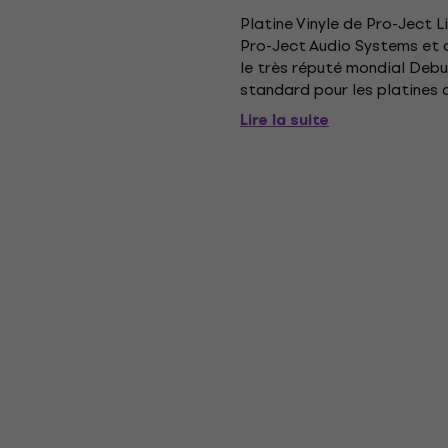
Platine Vinyle de Pro-Ject L
Pro-Ject Audio Systems et de
le très réputé mondial Debu
standard pour les platines 
attire tous les regards et ré
Lire la suite