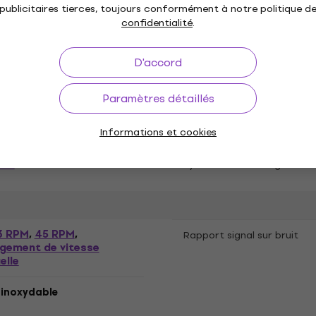
publicitaires tierces, toujours conformément à notre politique d
confidentialité
.
ure de sécurité
Variation de vitesse
D'accord
0.19%
45: ±0.17%
,
Plateau
Paramètres détaillés
 Fibre de carbone
Longueur effective du bra
Informations et cookies
lecture
 mm
Système de montage
3 RPM
45 RPM
,
,
Rapport signal sur bruit
gement de vitesse
elle
 inoxydable