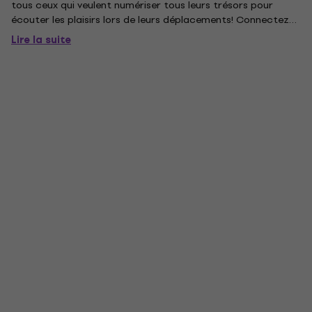
tous ceux qui veulent numériser tous leurs trésors pour
écouter les plaisirs lors de leurs déplacements! Connectez
simplement votre Essential III RecordMaster à un PC ou à un
Lire la suite
Mac et enregistrez votre vinyle. Il envoie des...