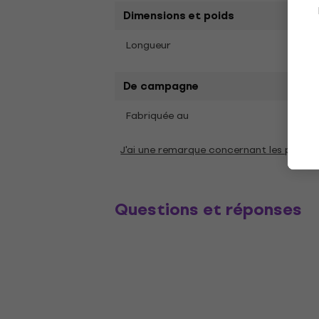
Dimensions et poids
0,82
Longueur
De campagne
Fabriquée au
Répub
J'ai une remarque concernant les param
Questions et réponses