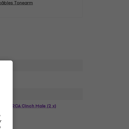
 câbles Tonearm
RCA Cinch Male (2 x)
e
r
s