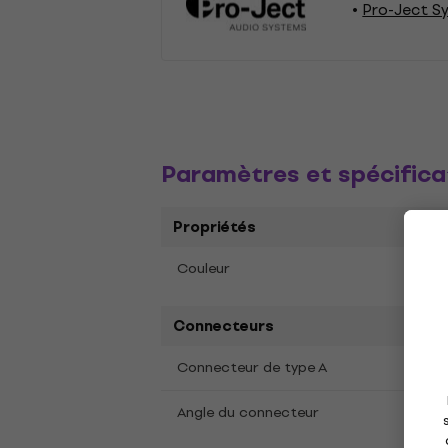
Pro-Ject S
Paramètres et spécifica
Propriétés
Noir
Couleur
Connecteurs
RCA C
Connecteur de type A
Droit
Angle du connecteur