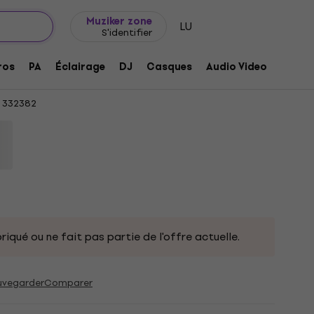
Idée de cadeau
FAQ
Muziker Blog
Muziker zone
LU
S'identifier
 Phono RCA SI 0,82m 0,82 m Câble Hi-Fi
ros
PA
Éclairage
DJ
Casques
Audio Video
Acces
332382
riqué ou ne fait pas partie de l'offre actuelle.
uvegarder
Comparer