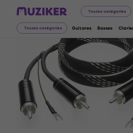
Audio Video Tech
Hi-Fi
Hi-Fi Cables
Hi-Fi câbles To
Toutes catégories
Guitares
Basses
Clavie
Toutes catégories
L'offre est terminée