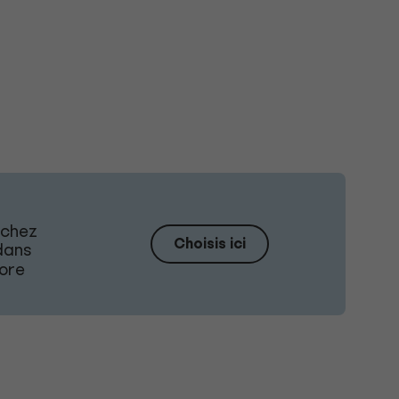
 chez
Choisis ici
ans
core