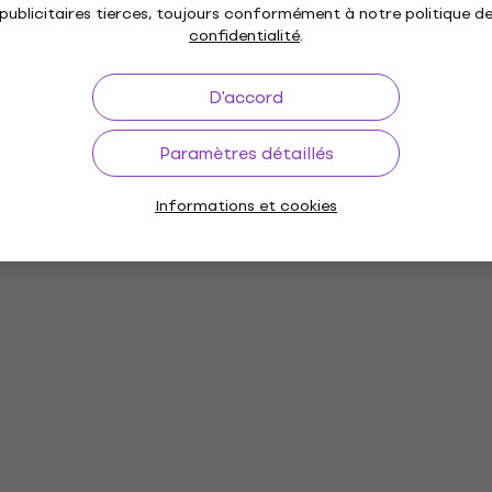
publicitaires tierces, toujours conformément à notre politique d
confidentialité
.
 m
D'accord
Paramètres détaillés
lique Tchèque
Informations et cookies
ètres