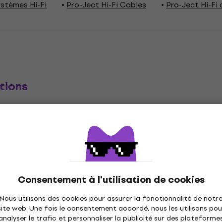
ystèmes Hi-Fi
Pro-Ject Hi-Fi Cables
Pro-Ject Hi-Fi
tions
Consentement à l'utilisation de cookies
inch Male (2 x)
Connecteur de type B
Nous utilisons des cookies pour assurer la fonctionnalité de notr
 - Droit
site web. Une fois le consentement accordé, nous les utilisons pou
analyser le trafic et personnaliser la publicité sur des plateforme