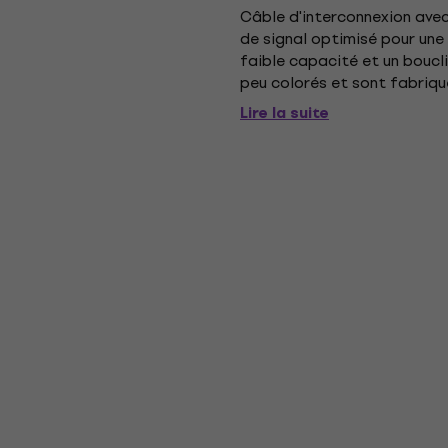
Câble d'interconnexion avec
de signal optimisé pour une 
faible capacité et un boucl
peu colorés et sont fabriqu
de la technologie» pour...
Lire la suite