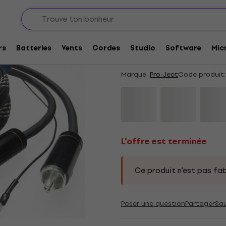
nearm
L'offre est terminée
Pro-Ject Connect-it
rs
Batteries
Vents
Cordes
Studio
Software
Mic
Tonearm
Marque:
Pro-Ject
Code produit:
L'offre est terminée
Ce produit n'est pas fab
Poser une question
Partager
Sa