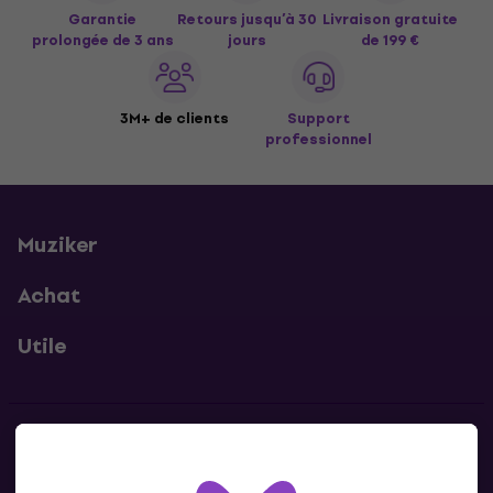
Garantie
Retours jusqu’à 30
Livraison gratuite
prolongée de 3 ans
jours
de 199 €
3M+ de clients
Support
professionnel
Muziker
Achat
Utile
Contacts