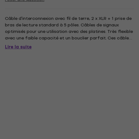
Câble d'interconnexion avec fil de terre, 2 x XLR + 1 prise de
bras de lecture standard à 5 pôles. Câbles de signaux
optimisés pour une utilisation avec des platines. Très flexible
avec une faible capacité et un bouclier parfait. Ces câbles
ont été développés pour être peu colorés et sont fabriqués
Lire la suite
à la main en Europe. Les composants «à la...