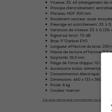
Vitesse: 33, 45 (changement de v
Principe d'entraînement: entraîn
Plateau: MDF 300 mm
Roulement secteur: acier inoxyd
Pleurage et scintillement: 33: ± 0
Variation de vitesse: 33: ± 0,12%
Signal sur bruit: 70 dB
Bras: 9 "Carbon EVO
Longueur effective du bras: 230
Masse de lecture effective: 8,5 
Surplomb: 18,0 mm
Plage de force d'appui: 10-30 m
Accessoire inclus: alimentation 1
Consommation électrique: 4 Watt
Dimensions: 460 x 133 x 360 mm
Poids: 8 kg
Couleur: marron
J'ai une remarque concernant la descrip