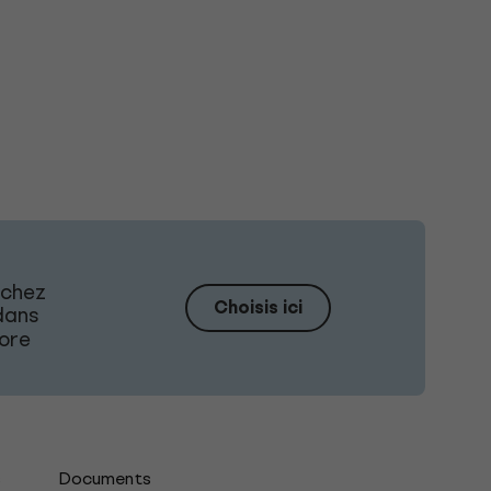
 chez
Choisis ici
ans
core
s
Documents