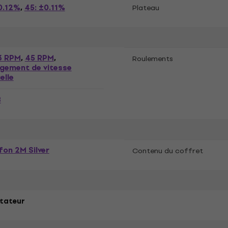
0.12%
45: ±0.11%
,
Plateau
3 RPM
45 RPM
,
,
Roulements
gement de vitesse
elle
B
on 2M Silver
Contenu du coffret
tateur