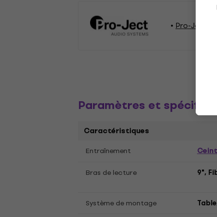
Pro-Ject A
Paramètres et spécifica
Caractéristiques
Ceint
Entraînement
Bras de lecture
9", F
Système de montage
Table