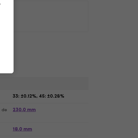
e
33: ±0.12%, 45: ±0.28%
230.0 mm
s de
18.0 mm