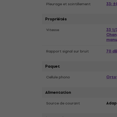
33: ±
Pleurage et scintillement
Propriétés
33 1/
Vitesse
Chan
manu
70 d
Rapport signal sur bruit
Paquet
Ortof
Cellule phono
Alimentation
Source de courant
Adap