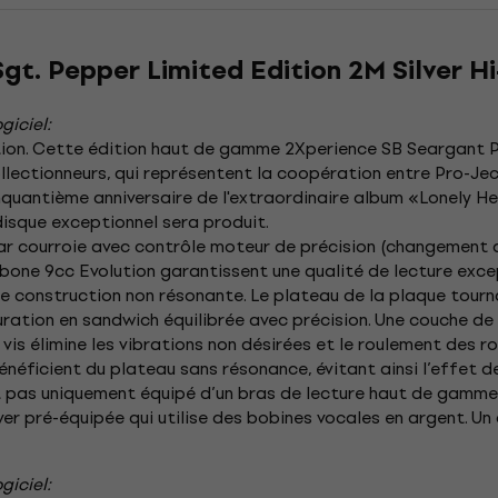
gt. Pepper Limited Edition 2M Silver Hi
giciel:
ition. Cette édition haut de gamme 2Xperience SB Seargant P
ollectionneurs, qui représentent la coopération entre Pro-Je
inquantième anniversaire de l'extraordinaire album «Lonely 
disque exceptionnel sera produit.
r courroie avec contrôle moteur de précision (changement d
one 9cc Evolution garantissent une qualité de lecture excep
e construction non résonante. Le plateau de la plaque tour
uration en sandwich équilibrée avec précision. Une couche de 
 vis élimine les vibrations non désirées et le roulement des r
néficient du plateau sans résonance, évitant ainsi l’effet d
t pas uniquement équipé d’un bras de lecture haut de gamme, 
r pré-équipée qui utilise des bobines vocales en argent. Un 
giciel: