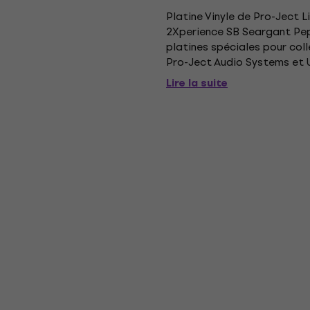
Platine Vinyle de Pro-Ject 
2Xperience SB Seargant Pepp
platines spéciales pour col
Pro-Ject Audio Systems et U
cinquantième anniversaire de
Lire la suite