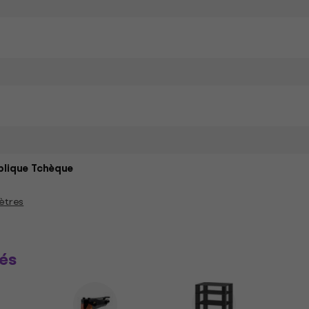
lique Tchèque
ètres
és