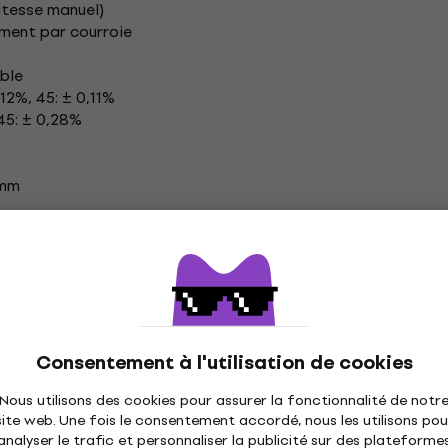
itesse manuel)
ement par courroie
able
,12%, 45: ± 0,11%
 45: ± 0,28%
 mm
g
N
5 volts DC / 800 mA, cache anti-poussière
s max / <0,5 Watt en veille
Consentement à l'utilisation de cookies
tion
Nous utilisons des cookies pour assurer la fonctionnalité de notr
site web. Une fois le consentement accordé, nous les utilisons pou
analyser le trafic et personnaliser la publicité sur des plateforme