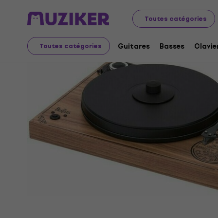
Audio Video Tech
Audio
Audio domestique
Toutes catégories
Guitares
Basses
Clavie
Toutes catégories
L'offre est terminée