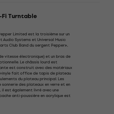
-Fi Turntable
epper Limited est la troisième sur un
ct Audio Systems et Universal Music
Hearts Club Band du sergent Pepper»,
e vitesse électronique) et un bras de
tionnelle. Le châssis lourd est
nante est construit avec des matériaux
vinyle fait office de tapis de plateau
oulements du plateau principal. Les
e sonnerie des plateaux en verre et en
il est également livré avec une
cache anti-poussière en acrylique est