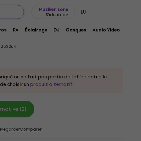
Idée de cadeau
FAQ
Muziker Blog
Muziker zone
LU
S'identifier
SB Sgt. Pepper Limited Edition 2M
ros
PA
Éclairage
DJ
Casques
Audio Video
Acces
332264
riqué ou ne fait pas partie de l'offre actuelle.
e choisir un
produit alternatif
.
rnative (2)
uvegarder
Comparer