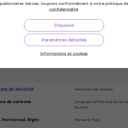
publicitaires tierces, toujours conformément à notre politique d
confidentialité
.
udio
Pro-Ject Audio domestique
D'accord
Paramètres détaillés
Informations et cookies
tions
ure de sécurité
Variation de vitesse
ibre de carbone
Longueur effective du bra
lecture
, Horizontal, Right
Porte-à-faux