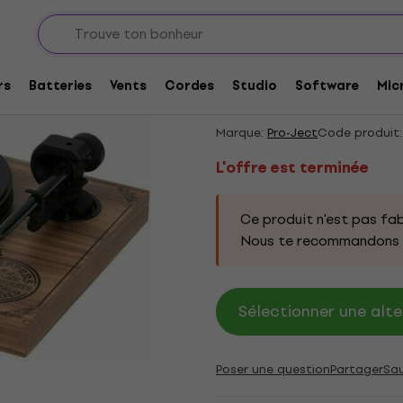
L'offre est terminée
Pro-Ject 2Xperience 
rs
Batteries
Vents
Cordes
Studio
Software
Mic
Silver Hi-Fi Turntable
Marque:
Pro-Ject
Code produit:
L'offre est terminée
Ce produit n'est pas fab
Nous te recommandons d
Sélectionner une alte
Poser une question
Partager
Sa