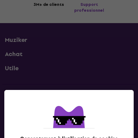
3M+ de clients
Support
professionnel
Muziker
Achat
Utile
Contacts
Contacte nous