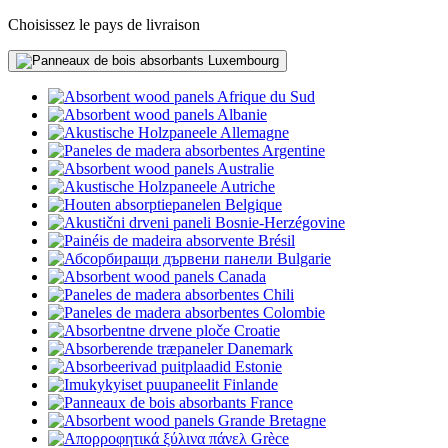
Choisissez le pays de livraison
Luxembourg
Afrique du Sud
Albanie
Allemagne
Argentine
Australie
Autriche
Belgique
Bosnie-Herzégovine
Brésil
Bulgarie
Canada
Chili
Colombie
Croatie
Danemark
Estonie
Finlande
France
Grande Bretagne
Grèce