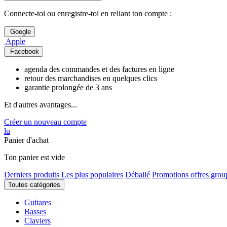
Connecte-toi ou enregistre-toi en reliant ton compte :
Google
Apple
Facebook
agenda des commandes et des factures en ligne
retour des marchandises en quelques clics
garantie prolongée de 3 ans
Et d'autres avantages...
Créer un nouveau compte
lu
Panier d'achat
Ton panier est vide
Derniers produits
Les plus populaires
Déballé
Promotions offres grou
Toutes catégories
Guitares
Basses
Claviers