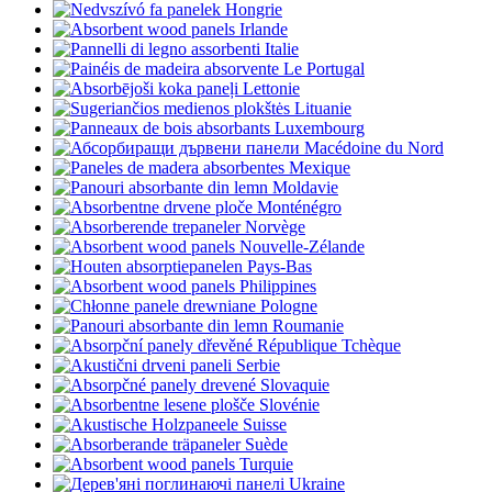
Hongrie
Irlande
Italie
Le Portugal
Lettonie
Lituanie
Luxembourg
Macédoine du Nord
Mexique
Moldavie
Monténégro
Norvège
Nouvelle-Zélande
Pays-Bas
Philippines
Pologne
Roumanie
République Tchèque
Serbie
Slovaquie
Slovénie
Suisse
Suède
Turquie
Ukraine