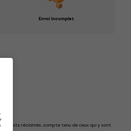
Envoi incomplet
e
r
s produits réclamés, compte tenu de ceux qui y sont
s