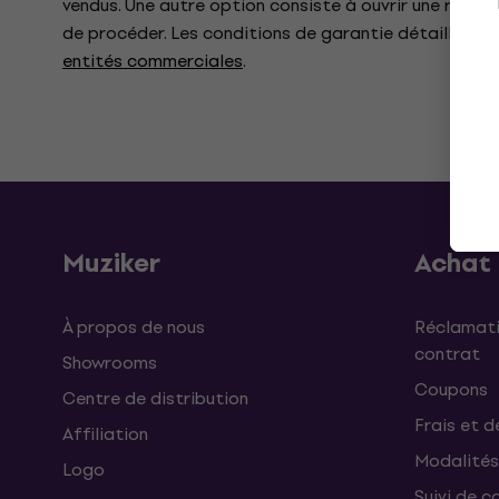
vendus. Une autre option consiste à ouvrir une récla
de procéder. Les conditions de garantie détaillées 
entités commerciales
.
Muziker
Achat
À propos de nous
Réclamati
contrat
Showrooms
Coupons
Centre de distribution
Frais et d
Affiliation
Modalités
Logo
Suivi de co