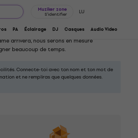
Idée de cadeau
FAQ
Muziker Blog
Muziker zone
LU
S'identifier
ros
PA
Éclairage
DJ
Casques
Audio Video
Acces
formulaire, tu recevras une confirmation par
lamé arrivera, nous serons en mesure
gagner beaucoup de temps.
acilités. Connecte-toi avec ton nom et ton mot de
amation et ne rempliras que quelques données.