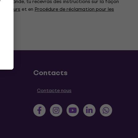
e
a demande, tu recevras des instructions sur la façon
ommateurs
et en
Procédure de réclamation pour les
Contacts
Contacte nous