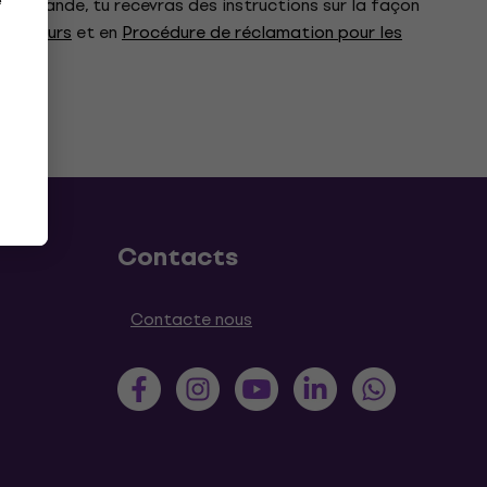
e
a demande, tu recevras des instructions sur la façon
ommateurs
et en
Procédure de réclamation pour les
Contacts
Contacte nous