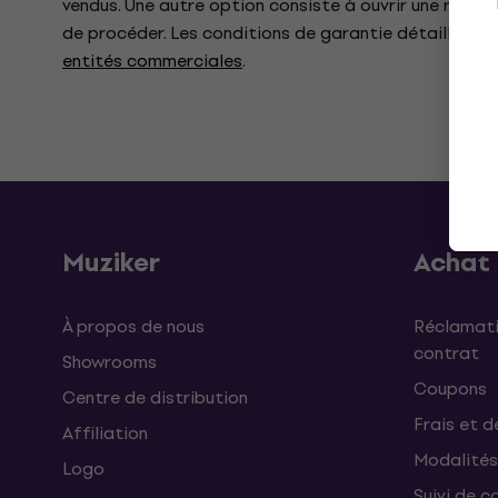
vendus. Une autre option consiste à ouvrir une récla
de procéder. Les conditions de garantie détaillées 
entités commerciales
.
Muziker
Achat
À propos de nous
Réclamati
contrat
Showrooms
Coupons
Centre de distribution
Frais et d
Affiliation
Modalités
Logo
Suivi de co