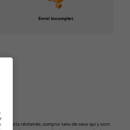
Envoi incomplet
e
r
s produits réclamés, compte tenu de ceux qui y sont
s