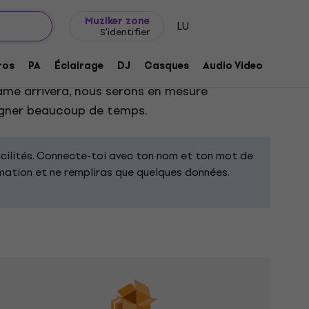
Idée de cadeau
FAQ
Muziker Blog
Muziker zone
LU
S'identifier
ros
PA
Éclairage
DJ
Casques
Audio Video
Acces
formulaire, tu recevras une confirmation par
lamé arrivera, nous serons en mesure
gagner beaucoup de temps.
acilités. Connecte-toi avec ton nom et ton mot de
amation et ne rempliras que quelques données.