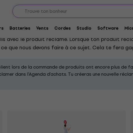
rs
Batteries
Vents
Cordes
Studio
Software
Mic
 ton problème avec le produit. Après avoir rempli le 
lis avec le produit réclamé. Lorsque ton produit réc
et ce que nous devons faire à ce sujet. Cela te fera 
client lors de la commande de produits ont encore plus de f
éclamer dans l'Agenda d'achats. Tu créeras une nouvelle récl