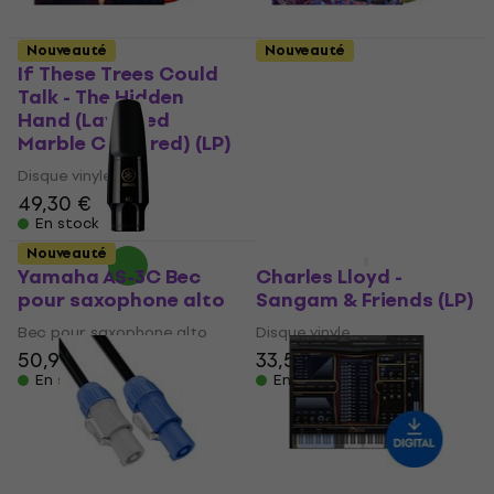
Nouveauté
Nouveauté
If These Trees Could
Job For A Cowboy -
Talk - The Hidden
Moon Healer (Yellow
Hand (Lava Red
Smoke Coloured) (LP)
Marble Coloured) (LP)
Disque vinyle
Disque vinyle
49,30 €
49,30 €
En stock
En stock
Nouveauté
Promotion
Yamaha AS-3C Bec
Charles Lloyd -
pour saxophone alto
Sangam & Friends (LP)
Bec pour saxophone alto
Disque vinyle
50,90 €
33,50 €
36 €
En stock
En stock