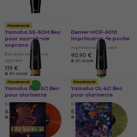
Nouveauté
Nouveauté
Yamaha SS-5CM Bec
Denver MCP-6010
pour saxophone
Imprimante de poche
soprano
Imprimante de poche
Bec pour saxophone
90,90 €
soprano
En stock
119 €
En stock
Nouveauté
Nouveauté
Yamaha ECL-6C Bec
Yamaha CL-6C Bec
pour clarinette
pour clarinette
Bec pour clarinette
Bec pour clarinette
64,90 €
57,90 €
En stock
En stock