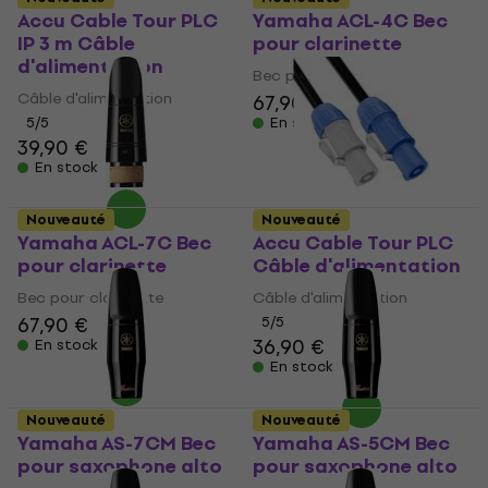
Accu Cable Tour PLC
Yamaha ACL-4C Bec
IP 3 m Câble
pour clarinette
d'alimentation
Bec pour clarinette
Câble d'alimentation
67,90 €
5
/5
En stock
39,90 €
En stock
Nouveauté
Nouveauté
Yamaha ACL-7C Bec
Accu Cable Tour PLC
pour clarinette
Câble d'alimentation
Bec pour clarinette
Câble d'alimentation
67,90 €
5
/5
36,90 €
En stock
En stock
Nouveauté
Nouveauté
Yamaha AS-7CM Bec
Yamaha AS-5CM Bec
pour saxophone alto
pour saxophone alto