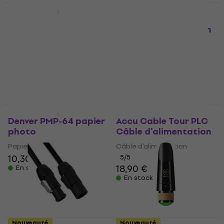
Nouveauté
Nouveauté
The War and Treaty -
Accu Cable Tour PLC
The Story Of Michael
Câble d'alimentation
& Tanya (White
Câble d'alimentation
Coloured) (LP)
5
/5
Disque vinyle
27,90 €
45,90 €
En stock
En stock
Nouveauté
Nouveauté
Denver PMP-64 papier
Accu Cable Tour PLC
photo
Câble d'alimentation
Papier photo
Câble d'alimentation
10,30 €
5
/5
18,90 €
En stock
En stock
Nouveauté
Nouveauté