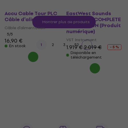
Accu Cable Tour PLC
EastWest Sounds
Câble d'alimentation
EASTWEST COMPLETE
Montrer plus de produits
COLLECTION (Produit
Câble d'alimentation
numérique)
5
/5
16,90 €
VST Instrument
...
1
2
3
52
En stock
1.919 €
2.019 €
- 5 %
Disponible en
téléchargement