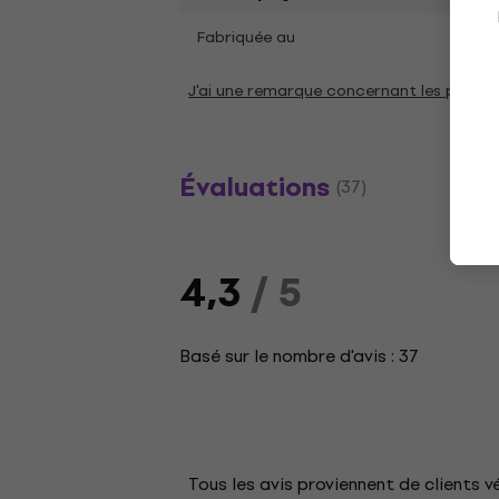
Fabriquée au
Chin
J'ai une remarque concernant les param
Évaluations
(37)
4,3
/ 5
Basé sur le nombre d'avis : 37
Tous les avis proviennent de clients v