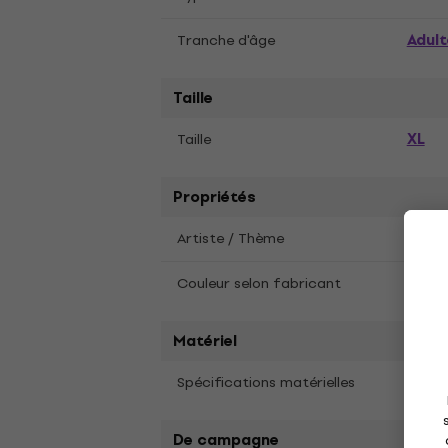
Adult
Tranche d'âge
Taille
XL
Taille
Propriétés
Artiste / Thème
Muzik
Couleur selon fabricant
Grey
Matériel
Spécifications matérielles
Coton
De campagne