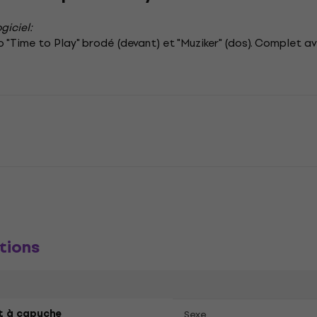
giciel:
 "Time to Play" brodé (devant) et "Muziker" (dos). Complet a
tions
t à capuche
Sexe