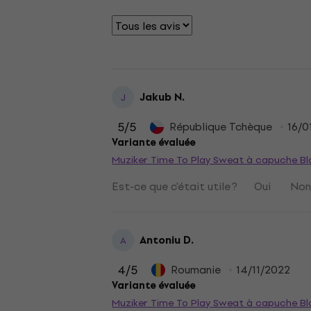
Jakub N.
J
5
/5
République Tchèque
16/0
Variante évaluée
Muziker Time To Play Sweat à capuche B
Est-ce que c'était utile ?
Oui
No
Antoniu D.
A
4
/5
Roumanie
14/11/2022
Variante évaluée
Muziker Time To Play Sweat à capuche Bl