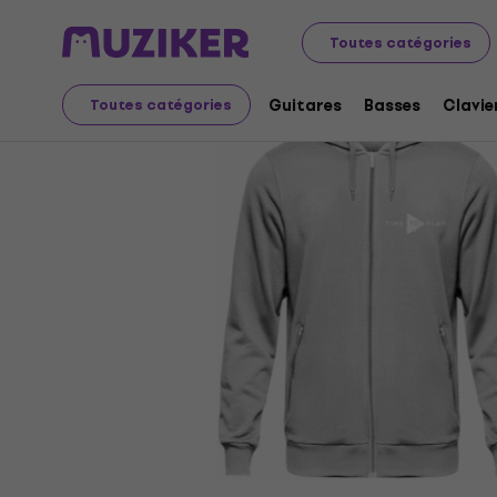
Merch
Muziker Merch
Toutes catégories
Guitares
Basses
Clavie
Toutes catégories
L'offre est terminée