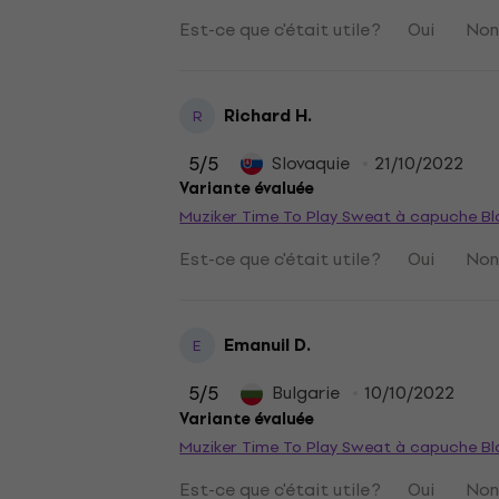
Est-ce que c'était utile ?
Oui
No
Richard H.
R
5
/5
Slovaquie
21/10/2022
Variante évaluée
Muziker Time To Play Sweat à capuche Bl
Est-ce que c'était utile ?
Oui
No
Emanuil D.
E
5
/5
Bulgarie
10/10/2022
Variante évaluée
Muziker Time To Play Sweat à capuche Bl
Est-ce que c'était utile ?
Oui
No