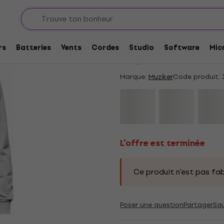
L'offre est terminée
Muziker Time To Pla
rs
Batteries
Vents
Cordes
Studio
Software
Mic
4,3
/5
37 x noté
Marque:
Muziker
Code produit:
L'offre est terminée
Ce produit n'est pas fab
Poser une question
Partager
Sa