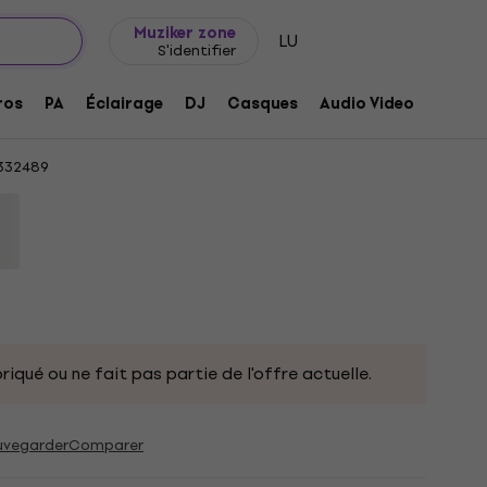
Idée de cadeau
FAQ
Muziker Blog
Muziker zone
LU
S'identifier
y Sweat à capuche Grey XL
ros
PA
Éclairage
DJ
Casques
Audio Video
Acces
332489
riqué ou ne fait pas partie de l'offre actuelle.
uvegarder
Comparer