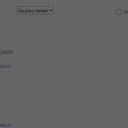
U
1/2023
lack M
n
ack XL